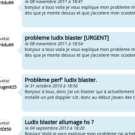
le 08 novembre 2011 à 18:41
ntdu69
bonjour a tous voila je vous explique mon probleme mo
des que je monte dessus et que j'accelere mon scoote
probleme ludix blaster [URGENT]
le 08 novembre 2011 à 18:54
ntdu69
bonjour a tous voila je vous explique mon probleme mo
des que je monte dessus et que j'accelere mon scoote
Problème perf' ludix blaster.
le 31 octobre 2010 à 18:56
eugeot25
Bonjour à tous, donc j'ai un blaster qui à actuellement
installé un pot doppler s3r, donc au début j'avais des tr
Ludix blaster allumage hs ?
le 04 septembre 2013 à 18:20
tDt50
Bonjour Voilà je vous explique mon problème j'ai achet