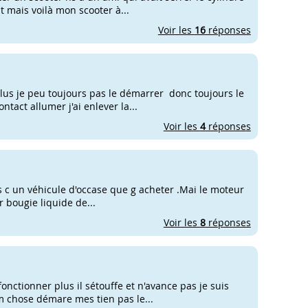
out mais voilà mon scooter à...
Voir les
16
réponses
plus je peu toujours pas le démarrer donc toujours le
ntact allumer j'ai enlever la...
Voir les
4
réponses
rs c un véhicule d'occase que g acheter .Mai le moteur
r bougie liquide de...
Voir les
8
réponses
nctionner plus il sétouffe et n'avance pas je suis
m chose démare mes tien pas le...