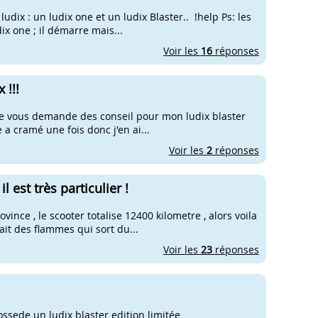
udix : un ludix one et un ludix Blaster.. !help Ps: les
x one ; il démarre mais...
Voir les
16
réponses
 !!!
e vous demande des conseil pour mon ludix blaster
e a cramé une fois donc j'en ai...
Voir les
2
réponses
l est très particulier !
ovince , le scooter totalise 12400 kilometre , alors voila
ait des flammes qui sort du...
Voir les
23
réponses
ossede un ludix blaster edition limitée