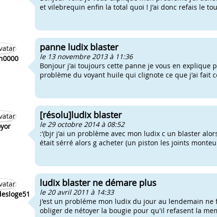
et vilebrequin enfin la total quoi ! J'ai donc refais le t
panne ludix blaster
le 13 novembre 2013 à 11:36
en0000
Bonjour j'ai toujours cette panne je vous en explique 
problème du voyant huile qui clignote ce que j'ai fait co
[résolu]ludix blaster
le 29 octobre 2014 à 08:52
yor
:'(bjr j'ai un problème avec mon ludix c un blaster alo
était sérré alors g acheter (un piston les joints monteu
ludix blaster ne démare plus
le 20 avril 2011 à 14:33
desloge51
j'est un probléme mon ludix du jour au lendemain ne fo
obliger de nétoyer la bougie pour qu'il refasent la me