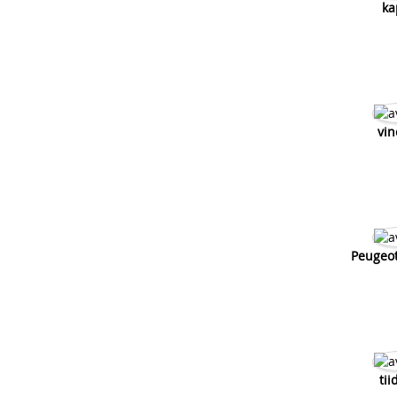
ka
vin
Peugeo
tii