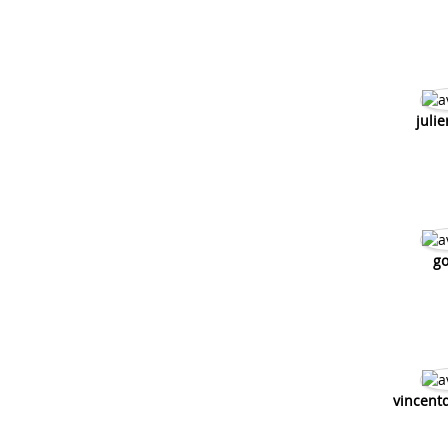
juli
go
vincent