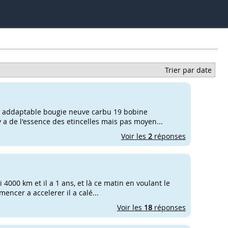
Trier par date
as addaptable bougie neuve carbu 19 bobine
y a de l'essence des etincelles mais pas moyen...
Voir les
2
réponses
ai 4000 km et il a 1 ans, et là ce matin en voulant le
encer a accelerer il a calé...
Voir les
18
réponses