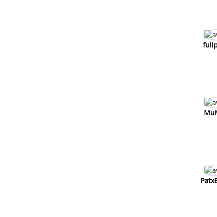
full
Mu
PatxB