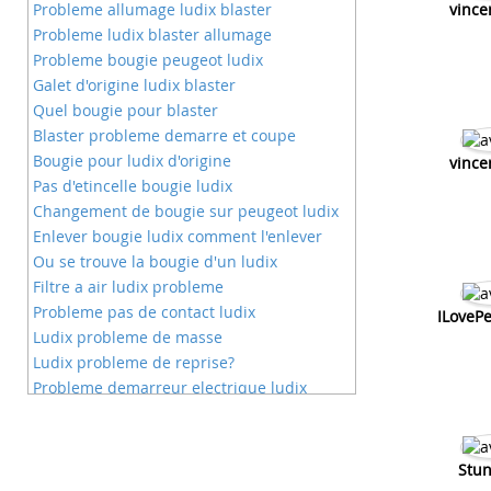
Probleme allumage ludix blaster
vince
Probleme ludix blaster allumage
Probleme bougie peugeot ludix
Galet d'origine ludix blaster
Quel bougie pour blaster
Blaster probleme demarre et coupe
Bougie pour ludix d'origine
vince
Pas d'etincelle bougie ludix
Changement de bougie sur peugeot ludix
Enlever bougie ludix comment l'enlever
Ou se trouve la bougie d'un ludix
Filtre a air ludix probleme
Probleme pas de contact ludix
ILoveP
Ludix probleme de masse
Ludix probleme de reprise?
Probleme demarreur electrique ludix
Probleme ludix a chaud
Probleme trou acceleration ludix
Probleme d'allumage ludix
Stun
Probleme ludix bruit