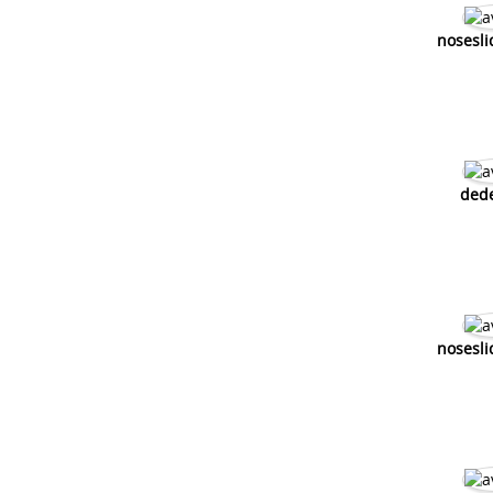
nosesli
ded
nosesli