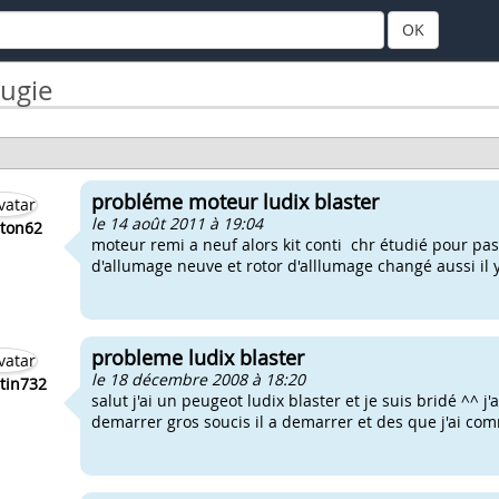
OK
ougie
probléme moteur ludix blaster
le 14 août 2011 à 19:04
ton62
moteur remi a neuf alors kit conti chr étudié pour p
d'allumage neuve et rotor d'alllumage changé aussi il 
probleme ludix blaster
le 18 décembre 2008 à 18:20
tin732
salut j'ai un peugeot ludix blaster et je suis bridé ^^ j'
demarrer gros soucis il a demarrer et des que j'ai comm