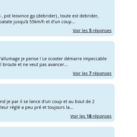
, pot leovince gp (debrider) , toute est debrider,
 patate jusqu'à 55km/h et d'un coup...
Voir les
5
réponses
e d'allumage je pense ! Le scooter démarre impeccable
il broute et ne veut pas avancer...
Voir les
7
réponses
and je par il se lance d'un coup et au bout de 2
cleur réglé a peu pré et toujours la...
Voir les
18
réponses