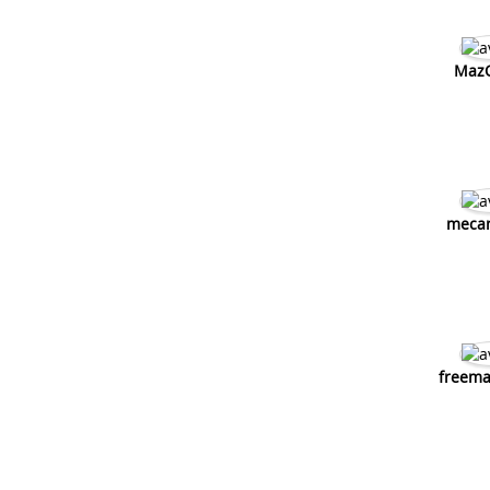
MazO
meca
freema