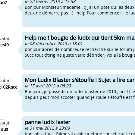
le 22 février 2013 à 15:58
po7
Bonjour Monsieur/madame , :) J'ai un pote qui as deux l
deux ne démarre pas :( !help Pour commencer , le ludi
Help me ! bougie de ludix qui tient 5km max
le 08 décembre 2013 à 18:01
ce49
bonjour après de nombreuse recherche sur le forum j
50cc tout d'origine (juste vario débrider) voila la bougi
Mon Ludix Blaster s'étouffe ! Sujet a lire car i
le 15 avril 2012 à 08:23
t102Race
Bonjour , je posséde un ludix blaster de 2010 , pot tt le
depuis peut mon scooter quand je roule s'étouffe est f
panne ludix laster
le 31 mai 2012 à 23:09
duus
bonsoir a tous, j'aimerai avoir quelque conseil car je p