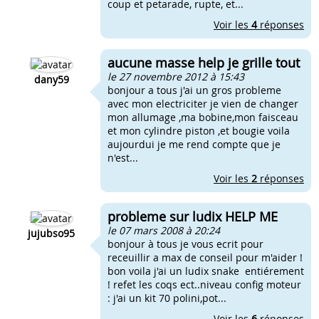
coup et petarade, rupte, et...
Voir les
4
réponses
aucune masse help je grille tout
le 27 novembre 2012 à 15:43
dany59
bonjour a tous j'ai un gros probleme
avec mon electriciter je vien de changer
mon allumage ,ma bobine,mon faisceau
et mon cylindre piston ,et bougie voila
aujourdui je me rend compte que je
n'est...
Voir les
2
réponses
probleme sur ludix HELP ME
le 07 mars 2008 à 20:24
jujubso95
bonjour à tous je vous ecrit pour
receuillir a max de conseil pour m'aider !
bon voila j'ai un ludix snake entiérement
! refet les coqs ect..niveau config moteur
: j'ai un kit 70 polini,pot...
Voir les
6
réponses