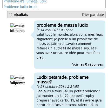
Probleme d'allumage ludix
Probleme ludix bruit
Fil noir et blanc masse?
11 résultats
Trier par date
Vilo masse pleine av7
Fil de masse mbk
probleme de masse ludix
Fil de masse mobylette
le 14 mai 2011 à 15:32
kikmania
salut tout le monde. alors voila, mes feux
clignotent, je pense a un probleme de
mase, et j'aimerai savoir comment
refaire un autre fil de masse svp. et si
vous avez uneautre idée pour mes feux
diet...
Voir les
0
réponses
Ludix petarade, probleme
masse?
fullpower
le 21 octobre 2014 à 21:53
Bonjours a tous, j'ai un petit probleme :
j'ai monter un kit 70 top perf trophy
preparer avec carbu 19, et il s'avère qu'à
partir de 30km/h le scoot ralentit d'un