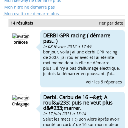
Mon keeway ne demarre plus
Mon nitro ne demarre pas
Mon ovetto ne demarre plus
Mon speedfight ne demarre pas
14 résultats
Trier par date
Mon spirit ne demarre plus
Peugeot zenith ne demarre pas
DERBI GPR racing ( démarre
Scoot nitro ne demarre plus
pas.. )
briiicee
le 08 février 2012 à 17:49
bonjour, voila j'ai une derbi GPR racing
de 2007. j'ai rouler avec et l'ai eteinte
moi meme depuis elle ne démarre
plus... il n'y a pas d'allumage electrique,
je dois la démarrer en poussant. j'ai...
Voir les
9
réponses
Derbi. Carbu de 16 --&gt; A
roul&#233; puis ne veut plus
Chlagaga
d&#233;marrer.
le 17 juin 2011 à 13:14
Salut les mecs ! :) Bon Alors àprès avoir
monté un carbu' de 16 sur mon moteur