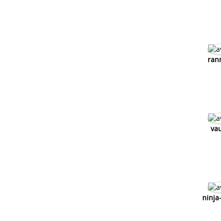
ran
va
ninja