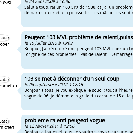
le 24 août 2009 à 16:30
ouSPX
Salut a tous, j'ai un 103 SPX de 1988, et j'ai un problè
démarre, a kick et a la poussette . Les mâchoires sont 
Peugeot 103 MVL problème de ralenti,puis
le 15 juillet 2015 à 19:09
ober
Bonjour, J'ai récupéré une peugeot 103 MVL chez un bro
l'origine de ces problèmes: -Pas de ralenti -Démarrage 
103 se met à déconner d'un seul coup
le 06 septembre 2012 à 17:15
somefun
Bonjour à tous. Je vou explique le souci : tout à l'he
vogue de 96. je démonte la grille du carbu de 15 et la 
probleme ralenti peugeot vogue
le 12 février 2011 à 12:56
michen
Bonjour a toutes et tous. Je voudrais savoir, sur une p