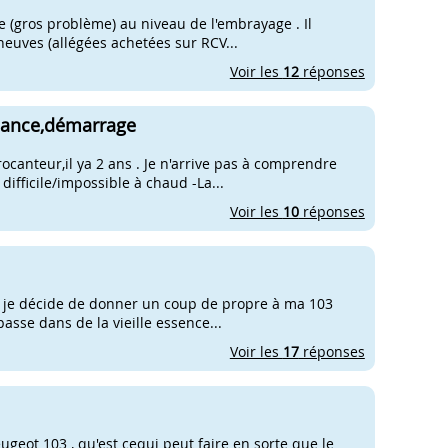
me (gros problème) au niveau de l'embrayage . Il
neuves (allégées achetées sur RCV...
Voir les
12
réponses
sance,démarrage
canteur,il ya 2 ans . Je n'arrive pas à comprendre
difficile/impossible à chaud -La...
Voir les
10
réponses
ure je décide de donner un coup de propre à ma 103
passe dans de la vieille essence...
Voir les
17
réponses
eugeot 103 , qu'est cequi peut faire en sorte que le