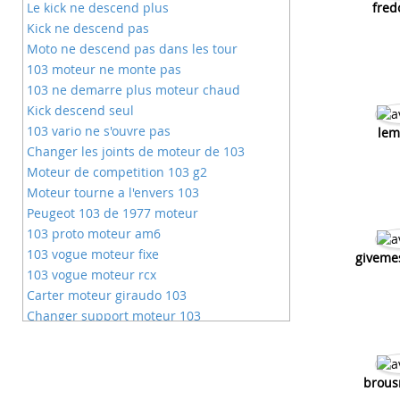
Le kick ne descend plus
fred
Kick ne descend pas
Moto ne descend pas dans les tour
103 moteur ne monte pas
103 ne demarre plus moteur chaud
Kick descend seul
103 vario ne s'ouvre pas
lem
Changer les joints de moteur de 103
Moteur de competition 103 g2
Moteur tourne a l'envers 103
Peugeot 103 de 1977 moteur
103 proto moteur am6
103 vogue moteur fixe
giveme
103 vogue moteur rcx
Carter moteur giraudo 103
Changer support moteur 103
Comment nettoyer moteur 103
Bruit sur moteur 103
Moteur complet peugeot 103
brous
Moteur neuf 103 vogue