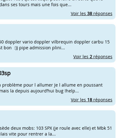
 dans ses tours mais une fois que...
Voir les
38
réponses
t 50 doppler vario doppler vilbrequin doppler carbu 15
t bon :)) pipe admission plini...
Voir les
2
réponses
03sp
 un problème pour l allumer Je l allume en poussant
ais la depuis aujourd’hui bug !help...
Voir les
18
réponses
ossède deux mobs: 103 SPX (je roule avec elle) et Mbk 51
ais vite pour rentrer a la...