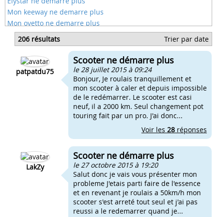
Elystar ne demarre plus
Mon keeway ne demarre plus
Mon ovetto ne demarre plus
Mon spirit ne demarre plus
206 résultats
Trier par date
Kymco 50 ne demarre plus
Kymco agility ne demarre plus
Scooter ne démarre plus
Ma dirt ne demarre plus et plus de compression
le 28 juillet 2015 à 09:24
patpatdu75
Bonjour, Je roulais tranquillement et
mon scooter à caler et depuis impossible
de le redémarrer. Le scooter est casi
neuf, il a 2000 km. Seul changement pot
touring fait par un pro. J'ai donc...
Voir les
28
réponses
Scooter ne démarre plus
le 27 octobre 2015 à 19:20
LakZy
Salut donc je vais vous présenter mon
probleme J'etais parti faire de l'essence
et en revenant je roulais a 50km/h mon
scooter s'est arreté tout seul et j'ai pas
reussi a le redemarrer quand je...