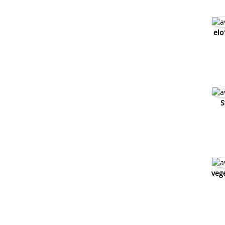
elo
S
veg