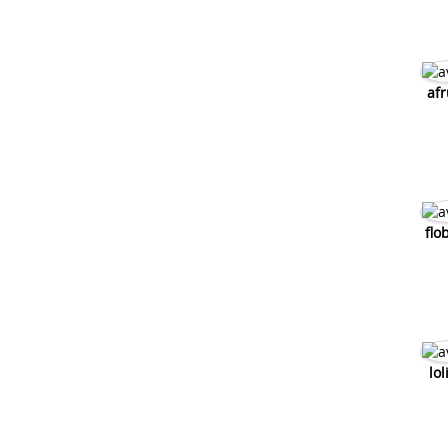
afr
flo
lo