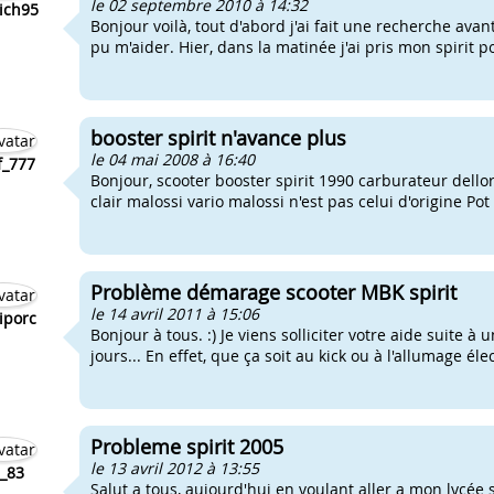
le 02 septembre 2010 à 14:32
ich95
Bonjour voilà, tout d'abord j'ai fait une recherche avan
pu m'aider. Hier, dans la matinée j'ai pris mon spirit p
booster spirit n'avance plus
le 04 mai 2008 à 16:40
f_777
Bonjour, scooter booster spirit 1990 carburateur dellor
clair malossi vario malossi n'est pas celui d'origine Po
Problème démarage scooter MBK spirit
le 14 avril 2011 à 15:06
tiporc
Bonjour à tous. :) Je viens solliciter votre aide suite
jours... En effet, que ça soit au kick ou à l'allumage éle
Probleme spirit 2005
le 13 avril 2012 à 13:55
0_83
Salut a tous, aujourd'hui en voulant aller a mon lycée 