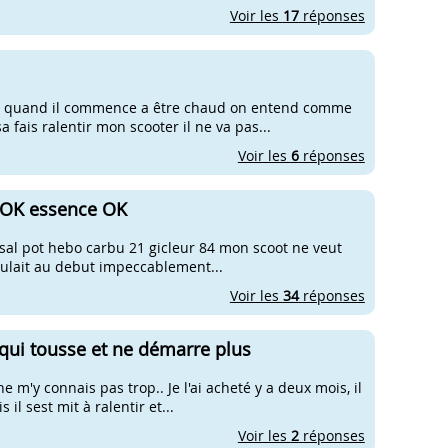
Voir les
17
réponses
e et quand il commence a être chaud on entend comme
 fais ralentir mon scooter il ne va pas...
Voir les
6
réponses
e OK essence OK
rsal pot hebo carbu 21 gicleur 84 mon scoot ne veut
l roulait au debut impeccablement...
Voir les
34
réponses
qui tousse et ne démarre plus
e m'y connais pas trop.. Je l'ai acheté y a deux mois, il
il sest mit à ralentir et...
Voir les
2
réponses