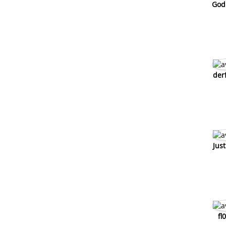
God
der
Jus
fl