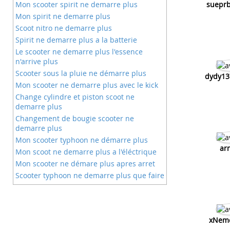
Mon scooter spirit ne demarre plus
sueprb
Mon spirit ne demarre plus
Scoot nitro ne demarre plus
Spirit ne demarre plus a la batterie
Le scooter ne demarre plus l'essence
n'arrive plus
Scooter sous la pluie ne démarre plus
dydy13
Mon scooter ne demarre plus avec le kick
Change cylindre et piston scoot ne
demarre plus
Changement de bougie scooter ne
demarre plus
Mon scooter typhoon ne démarre plus
ar
Mon scoot ne demarre plus a l'éléctrique
Mon scooter ne démare plus apres arret
Scooter typhoon ne demarre plus que faire
Problème de scooter ne monte plus les
côtes
Apres nettoyage carbu mon scoot ne
demarre plus
xNeme