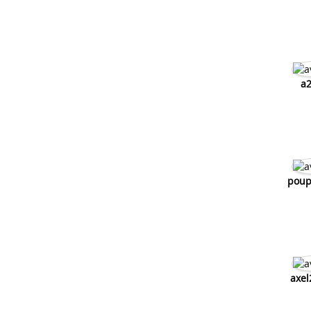
Elystar ne demarre plus
Mon keeway ne demarre plus
Mon ovetto ne demarre plus
Kymco 50 ne demarre plus
Kymco agility ne demarre plus
a2
poup
axel