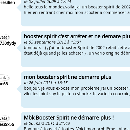
le 02 juillet 2009 à 17:44
resilien
hello tous le mondes,voila j'ai un booster spirit de 2
hier en rentrant cher moi mon scooter a commencer a d
booster spirit c'est arréter et ne demare pl
le 03 septembre 2012 à 13:01
730dydy
bonjours :) , j'ai un booster Spirit de 2002 refait cette
était déjà quand je les acheter ) , un vario origine débri
mon booster spirit ne demarre plus
le 26 juin 2011 à 16:15
no68
bonjour, je vous expose mon probleme j'ai un booster 
vilo les joint spy le piston cylindre le vario la courroie
Mbk Booster Spirit ne démarre plus !
le 06 mars 2011 à 21:43
siSx56
Bonjour à tous et à toutes. Voici mon problême : Alors, 