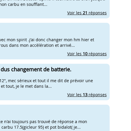
on carbu en soufflant...
Voir les
21
réponses
vec mon spirit .j'ai donc changer mon hm hier et
trous dans mon accèlération et arrivé...
Voir les
10
réponses
s dus changement de batterie.
 12", mec sérieux et tout il me dit de prévoir une
et tout, je le met dans la...
Voir les
13
réponses
je n'ai toujours pas trouvé de réponse a mon
carbu 17.5(gicleur 95) et pot bidalot( je...