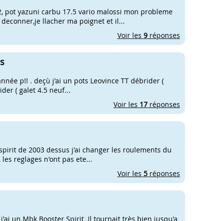
002, pot yazuni carbu 17.5 vario malossi mon probleme
econner,je llacher ma poignet et il...
Voir les
9
réponses
us
 année p!! . deçù j'ai un pots Leovince TT débrider (
der ( galet 4.5 neuf...
Voir les
17
réponses
spirit de 2003 dessus j'ai changer les roulements du
, les reglages n'ont pas ete...
Voir les
5
réponses
j'ai un Mbk Booster Spirit. Il tournait très bien jusqu'a