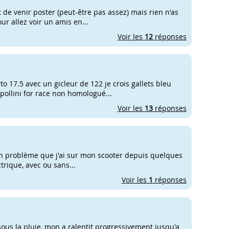
t de venir poster (peut-être pas assez) mais rien n'as
our allez voir un amis en...
Voir les
12
réponses
to 17.5 avec un gicleur de 122 je crois gallets bleu
t pollini for race non homologué...
Voir les
13
réponses
 à un problème que j'ai sur mon scooter depuis quelques
ctrique, avec ou sans...
Voir les
1
réponses
sous la pluie, mon a ralentit progressivement jusqu'a