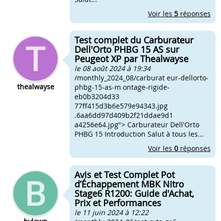
Voir les
5
réponses
Test complet du Carburateur
Dell'Orto PHBG 15 AS sur
Peugeot XP par Thealwayse
le 08 août 2024 à 19:34
/monthly_2024_08/carburat eur-dellorto-
thealwayse
phbg-15-as-m ontage-rigide-
eb0b3204d33
77ff415d3b6e579e94343.jpg
.6aa6dd97d409b2f21ddae9d1
a4256e64.jpg"> Carburateur Dell'Orto
PHBG 15 Introduction Salut à tous les...
Voir les
0
réponses
Avis et Test Complet Pot
d’Échappement MBK Nitro
Stage6 R1200: Guide d'Achat,
Prix et Performances
le 11 juin 2024 à 12:22