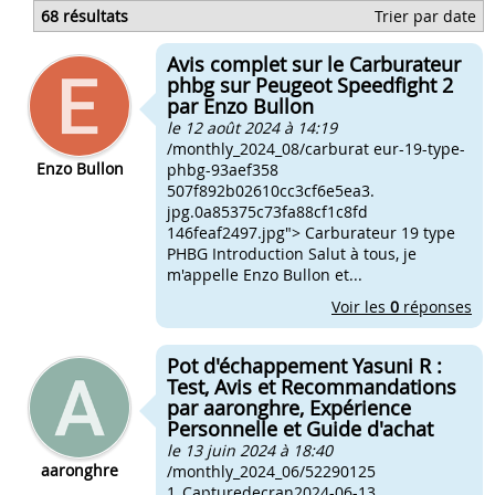
Carbu 21 derbi consommation
68 résultats
Trier par date
Consomation d'une derbi 50
Consommation moyenne moto 50
Avis complet sur le Carburateur
103 carbu consommation
phbg sur Peugeot Speedfight 2
par Enzo Bullon
le 12 août 2024 à 14:19
/monthly_2024_08/carburat eur-19-type-
Enzo Bullon
phbg-93aef358
507f892b02610cc3cf6e5ea3.
jpg.0a85375c73fa88cf1c8fd
146feaf2497.jpg"> Carburateur 19 type
PHBG Introduction Salut à tous, je
m'appelle Enzo Bullon et...
Voir les
0
réponses
Pot d'échappement Yasuni R :
Test, Avis et Recommandations
par aaronghre, Expérience
Personnelle et Guide d'achat
le 13 juin 2024 à 18:40
aaronghre
/monthly_2024_06/52290125
1_Capturedecran2024-06-13