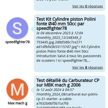
Voir les
0
réponses
Test Kit Cylindre piston Polini
fonte Ø40 mm 50cc par
speedfighter78
le 04 décembre 2023 à 12:04
/monthly_2023_12/248349_2
speedfighter78
753445.jpg.2d8d5d6c7ce271
ad1dfbfa5b531157d7.jpg"> Kit Cylindre
piston Polini fonte Ø40 mm 50cc
Introduction Salut à tous les passionnés
de scooters ! Ici speedfighter78,...
Voir les
8
réponses
Test détaillé du Carburateur CP
sur MBK mach g 2006
le 12 août 2024 à 04:57
/monthly_2024_08/carburat eur-polini-
cp-21-starter- a-cable-
Max mach g
a7632b6bf5b7ca7fd
7a04090d8b8e8f3.jpg.0ae7a