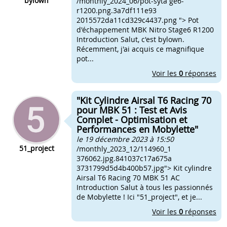
bylown
/monthly_2024_06/pot-syta ge6-
r1200.png.3a7df111e93
2015572da11cd329c4437.png "> Pot
d'échappement MBK Nitro Stage6 R1200
Introduction Salut, c'est bylown.
Récemment, j'ai acquis ce magnifique
pot...
Voir les
0
réponses
"Kit Cylindre Airsal T6 Racing 70
pour MBK 51 : Test et Avis
Complet - Optimisation et
Performances en Mobylette"
le 19 décembre 2023 à 15:50
51_project
/monthly_2023_12/114960_1
376062.jpg.841037c17a675a
3731799d5d4b400b57.jpg"> Kit cylindre
Airsal T6 Racing 70 MBK 51 AC
Introduction Salut à tous les passionnés
de Mobylette ! Ici "51_project", et je...
Voir les
0
réponses