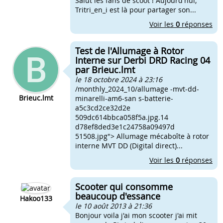
Salut les fans de scoot ! Aujourd'hui,
Tritri_en_i est là pour partager son...
Voir les
0
réponses
Test de l'Allumage à Rotor
Interne sur Derbi DRD Racing 04
par Brieuc.lmt
le 18 octobre 2024 à 23:16
/monthly_2024_10/allumage -mvt-dd-
Brieuc.lmt
minarelli-am6-san s-batterie-
a5c3cd2ce32d2e
509dc614bbca058f5a.jpg.14
d78ef8ded3e1c24758a09497d
51508.jpg"> Allumage mécaboîte à rotor
interne MVT DD (Digital direct)...
Voir les
0
réponses
Scooter qui consomme
beaucoup d'essance
Hakoo133
le 10 août 2013 à 21:36
Bonjour voila j'ai mon scooter j'ai mit