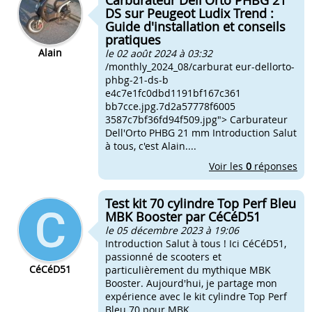
Carburateur Dell'Orto PHBG 21
DS sur Peugeot Ludix Trend :
Guide d'installation et conseils
pratiques
Alain
le 02 août 2024 à 03:32
/monthly_2024_08/carburat eur-dellorto-
phbg-21-ds-b
e4c7e1fc0dbd1191bf167c361
bb7cce.jpg.7d2a57778f6005
3587c7bf36fd94f509.jpg"> Carburateur
Dell'Orto PHBG 21 mm Introduction Salut
à tous, c'est Alain....
Voir les
0
réponses
Test kit 70 cylindre Top Perf Bleu
MBK Booster par CéCéD51
le 05 décembre 2023 à 19:06
Introduction Salut à tous ! Ici CéCéD51,
passionné de scooters et
CéCéD51
particulièrement du mythique MBK
Booster. Aujourd'hui, je partage mon
expérience avec le kit cylindre Top Perf
Bleu 70 pour MBK...