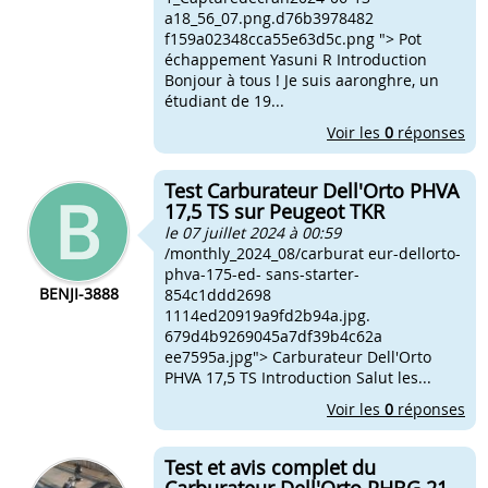
a18_56_07.png.d76b3978482
f159a02348cca55e63d5c.png "> Pot
échappement Yasuni R Introduction
Bonjour à tous ! Je suis aaronghre, un
étudiant de 19...
Voir les
0
réponses
Test Carburateur Dell'Orto PHVA
17,5 TS sur Peugeot TKR
le 07 juillet 2024 à 00:59
/monthly_2024_08/carburat eur-dellorto-
phva-175-ed- sans-starter-
BENJI-3888
854c1ddd2698
1114ed20919a9fd2b94a.jpg.
679d4b9269045a7df39b4c62a
ee7595a.jpg"> Carburateur Dell'Orto
PHVA 17,5 TS Introduction Salut les...
Voir les
0
réponses
Test et avis complet du