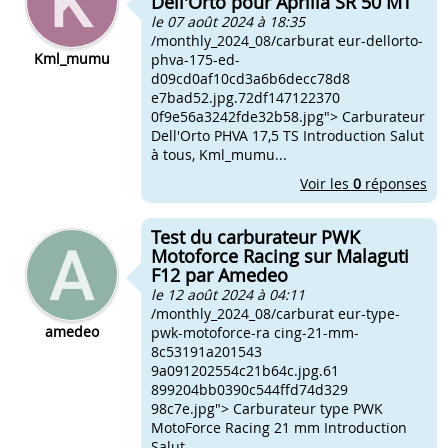
Dell'Orto pour Aprilia SR 50 MT
le 07 août 2024 à 18:35
/monthly_2024_08/carburat eur-dellorto-
Kml_mumu
phva-175-ed-
d09cd0af10cd3a6b6decc78d8
e7bad52.jpg.72df147122370
0f9e56a3242fde32b58.jpg"> Carburateur
Dell'Orto PHVA 17,5 TS Introduction Salut
à tous, Kml_mumu...
Voir les
0
réponses
Test du carburateur PWK
Motoforce Racing sur Malaguti
F12 par Amedeo
le 12 août 2024 à 04:11
/monthly_2024_08/carburat eur-type-
amedeo
pwk-motoforce-ra cing-21-mm-
8c53191a201543
9a091202554c21b64c.jpg.61
899204bb0390c544ffd74d329
98c7e.jpg"> Carburateur type PWK
MotoForce Racing 21 mm Introduction
Salut...