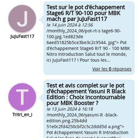
Test sur le pot d'échappement
Stage6 R/T 90-100 pour MBK
mach g par JuJuFast117
le 14 juin 2024 à 12:56
/monthly_2024_06/pot-rt-s tage6-90-
JuJuFast117
100.jpg.1ed823de
6aed51825b5ce3be3c2c9544. jpg"> Pot
d'échappement Stage6 R/T 90 - 100 MBK
Nitro Introduction Salut tout le monde,
ici JuJuFast117 ! Pour tous les...
Voir les
0
réponses
Test et avis complet sur le pot
d'échappement Yasuni R Black
Edition : Choix incontournable
pour MBK Booster ?
le 13 juin 2024 à 16:18
Tritri_en_i
/monthly_2024_06/yasuni-R -black-
edition.png.25b4dd
51e0c2fd4250cbf2c5c2ddd5d a.png">
Pot échappement Yasuni R Introduction