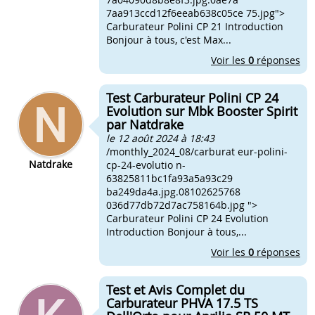
7aa913ccd12f6eeab638c05ce 75.jpg">
Carburateur Polini CP 21 Introduction
Bonjour à tous, c'est Max...
Voir les
0
réponses
Test Carburateur Polini CP 24
Evolution sur Mbk Booster Spirit
par Natdrake
le 12 août 2024 à 18:43
/monthly_2024_08/carburat eur-polini-
Natdrake
cp-24-evolutio n-
63825811bc1fa93a5a93c29
ba249da4a.jpg.08102625768
036d77db72d7ac758164b.jpg ">
Carburateur Polini CP 24 Evolution
Introduction Bonjour à tous,...
Voir les
0
réponses
Test et Avis Complet du
Carburateur PHVA 17.5 TS