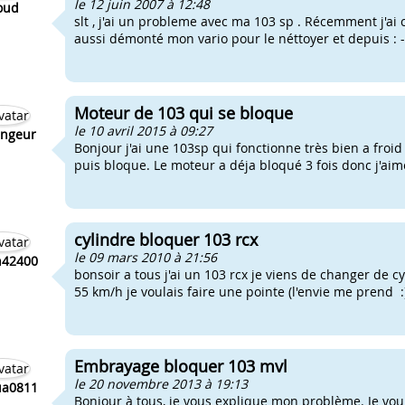
le 12 juin 2007 à 12:48
oud
slt , j'ai un probleme avec ma 103 sp . Récemment j'ai 
aussi démonté mon vario pour le néttoyer et depuis : -
Moteur de 103 qui se bloque
le 10 avril 2015 à 09:27
ngeur
Bonjour j'ai une 103sp qui fonctionne très bien a froid
puis bloque. Le moteur a déja bloqué 3 fois donc j'aime
cylindre bloquer 103 rcx
le 09 mars 2010 à 21:56
n42400
bonsoir a tous j'ai un 103 rcx je viens de changer de cy
55 km/h je voulais faire une pointe (l'envie me prend :) )
Embrayage bloquer 103 mvl
le 20 novembre 2013 à 19:13
ua0811
Bonjour à tous, je vous explique mon problème. Je voulai