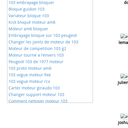
103 embrayage bloquer
d
Bloque guidon 103
Variateur bloque 103
Kick bloqué moteur am6
Moteur am6 bloquer
Embrayage bloque sur 103 peugeot
Changer les joints de moteur de 103
lema
Moteur de competition 103 g2
Moteur tourne a l'envers 103
Peugeot 103 de 1977 moteur
103 proto moteur am6
103 vogue moteur fixe
103 vogue moteur rcx
julie
Carter moteur giraudo 103
Changer support moteur 103
Comment nettoyer moteur 103
Bruit sur moteur 103
Moteur complet peugeot 103
Moteur neuf 103 vogue
josh
Moteur peugeot 103 competition