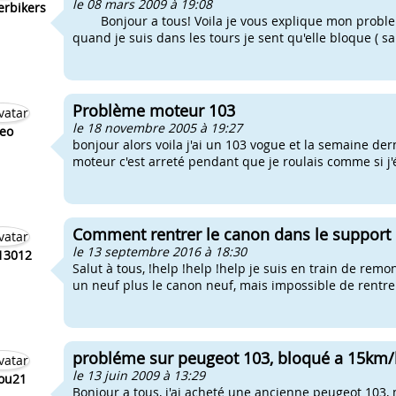
le 08 mars 2009 à 19:08
erbikers
Bonjour a tous! Voila je vous explique mon probleme 
quand je suis dans les tours je sent qu'elle bloque ( s
Problème moteur 103
le 18 novembre 2005 à 19:27
eo
bonjour alors voila j'ai un 103 vogue et la semaine de
moteur c'est arreté pendant que je roulais comme si j'
Comment rentrer le canon dans le support m
le 13 septembre 2016 à 18:30
13012
Salut à tous, !help !help !help je suis en train de remo
un neuf plus le canon neuf, mais impossible de rentrer
probléme sur peugeot 103, bloqué a 15km/
le 13 juin 2009 à 13:29
ou21
Bonjour a tous, j'ai acheté une ancienne peugeot 103, ma