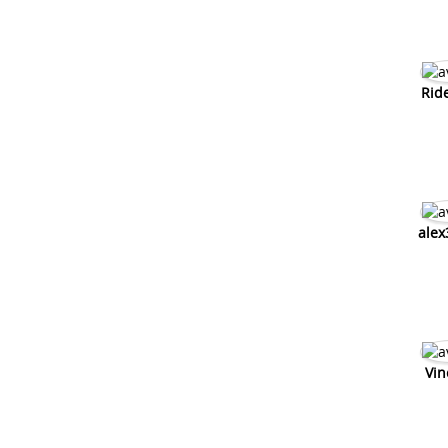
Rid
alex
Vin