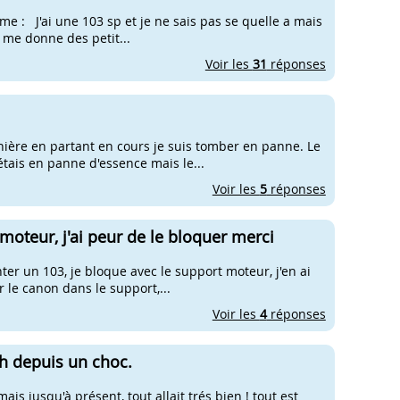
: J'ai une 103 sp et je ne sais pas se quelle a mais
a me donne des petit...
Voir les
31
réponses
rnière en partant en cours je suis tomber en panne. Le
étais en panne d'essence mais le...
Voir les
5
réponses
oteur, j'ai peur de le bloquer merci
nter un 103, je bloque avec le support moteur, j'en ai
 le canon dans le support,...
Voir les
4
réponses
h depuis un choc.
is jusqu'à présent, tout allait trés bien ! tout est