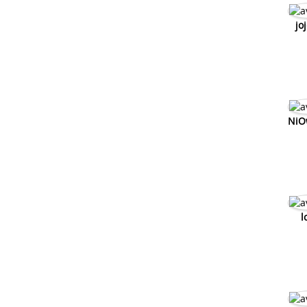
jo
NiO
l