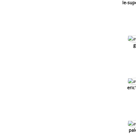
le-sup
g
eric
pal