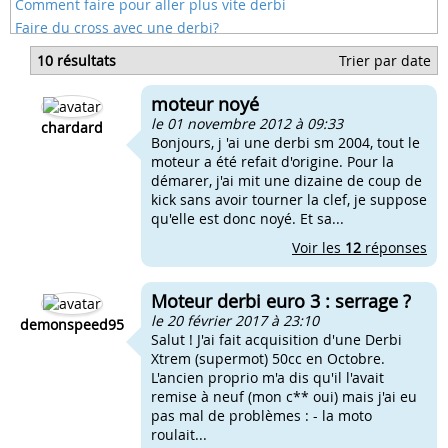
Comment faire pour aller plus vite derbi
Faire du cross avec une derbi?
Comment faire quand on a serrer son moteur
10 résultats
Trier par date
Comment faire des joint moteur d'une pocket
Peugeot 103 moteur serré comment faire
moteur noyé
Les bougie noyé dans l'essence
le 01 novembre 2012 à 09:33
chardard
Bonjours, j 'ai une derbi sm 2004, tout le
moteur a été refait d'origine. Pour la
démarer, j'ai mit une dizaine de coup de
kick sans avoir tourner la clef, je suppose
qu'elle est donc noyé. Et sa...
Voir les
12
réponses
Moteur derbi euro 3 : serrage ?
le 20 février 2017 à 23:10
demonspeed95
Salut ! J'ai fait acquisition d'une Derbi
Xtrem (supermot) 50cc en Octobre.
L'ancien proprio m'a dis qu'il l'avait
remise à neuf (mon c** oui) mais j'ai eu
pas mal de problèmes : - la moto
roulait...