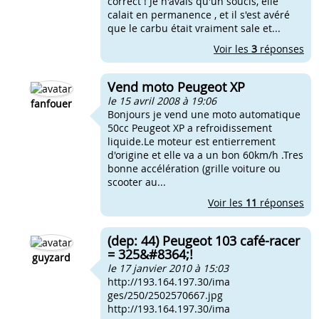
correct ! Je n'avais qu'un soucis, elle
calait en permanence , et il s'est avéré
que le carbu était vraiment sale et...
Voir les
3
réponses
Vend moto Peugeot XP
le 15 avril 2008 à 19:06
fanfouer
Bonjours je vend une moto automatique
50cc Peugeot XP a refroidissement
liquide.Le moteur est entierrement
d'origine et elle va a un bon 60km/h .Tres
bonne accélération (grille voiture ou
scooter au...
Voir les
11
réponses
(dep: 44) Peugeot 103 café-racer
= 325&#8364;!
guyzard
le 17 janvier 2010 à 15:03
http://193.164.197.30/ima
ges/250/2502570667.jpg
http://193.164.197.30/ima