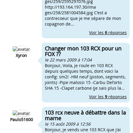
ges/259/2595297076.jpg
http://193.164.197.30/ima
ges/258/2581004584.jpg C'est a
contrecoeur que je me sépare de mon
copagnon de...
Voir les
6
réponses
Changer mon 103 RCX pour un
FOX ??
Xyron
le 22 mars 2009 à 17:04
Bonjour, Voila, je roule en 103 RCX
depuis quelques temps, dont voici la
config: sm2! -HM neuf (piston, segments,
joints) -Pipe malossi 15 -Carbu Del'orto
SHA 15 -Clapet carbone (je sais plus la...
Voir les
9
réponses
103 rcx neuve à débattre dans la
marne
Paulo51600
le 15 août 2009 à 12:56
Bonjour, je vends une 103 RCX que j'ai