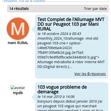
Peugeot 103 sp à rupteur
Peugeot 103 v de 1977
14 résultats
Trier par date
Phares avant pour 103 peugeot
Variateur polini pour peugeot 103
Test Complet de l'Allumage MVT
103 chopper peugeot mobylette
DD sur Peugeot 103 par Mani
RURAL
le 18 octobre 2024 à 00:43
/monthly_2024_10/allumage -mvt-dd-
mani RURAL
peugeot-103-cne-r upteur-
c46e8706e6a4c2422c
7fb89135fa6b2d.jpg.2e75a5
059d7c9e4f6dfbcade3444b0d b.jpg">
Allumage mécaboîte à rotor interne MVT
DD (Digital direct) {...
Voir les
0
réponses
103 vogue probleme de
demarage
mpdb
le 14 mai 2010 à 14:06
bonjours depuis debut janvier 2010 j'ai
un peugeot 103 vogue qui marchait
impecablement pendant 1 mois et d'un