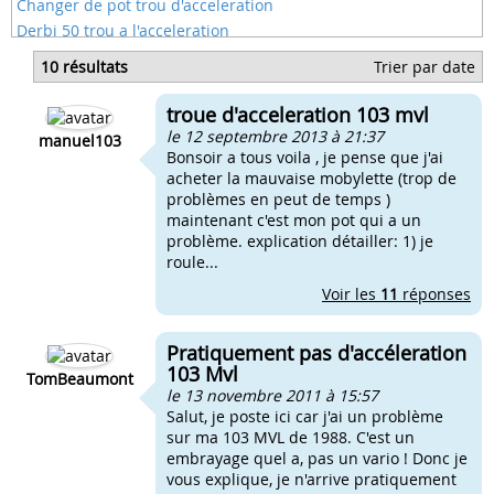
Changer de pot trou d'acceleration
Derbi 50 trou a l'acceleration
Trou acceleration rieju
10 résultats
Trier par date
Trou d'acceleration scooter
Trous d'acceleration scooter
troue d'acceleration 103 mvl
Trou d'air en acceleration scooter
le 12 septembre 2013 à 21:37
manuel103
Bonsoir a tous voila , je pense que j'ai
acheter la mauvaise mobylette (trop de
problèmes en peut de temps )
maintenant c'est mon pot qui a un
problème. explication détailler: 1) je
roule...
Voir les
11
réponses
Pratiquement pas d'accéleration
103 Mvl
TomBeaumont
le 13 novembre 2011 à 15:57
Salut, je poste ici car j'ai un problème
sur ma 103 MVL de 1988. C'est un
embrayage quel a, pas un vario ! Donc je
vous explique, je n'arrive pratiquement