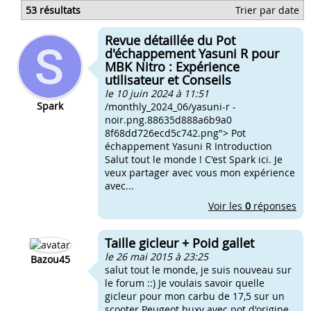
Poids galet 103
53 résultats
Trier par date
Poids galets booster
Quel galets pour kit 50
Revue détaillée du Pot
Galets kit 50
d'échappement Yasuni R pour
MBK Nitro : Expérience
utilisateur et Conseils
le 10 juin 2024 à 11:51
Spark
/monthly_2024_06/yasuni-r -
noir.png.88635d888a6b9a0
8f68dd726ecd5c742.png"> Pot
échappement Yasuni R Introduction
Salut tout le monde ! C'est Spark ici. Je
veux partager avec vous mon expérience
avec...
Voir les
0
réponses
Taille gicleur + Poid gallet
le 26 mai 2015 à 23:25
Bazou45
salut tout le monde, je suis nouveau sur
le forum ::) Je voulais savoir quelle
gicleur pour mon carbu de 17,5 sur un
scooter Peugeot buxy avec pot d'origine