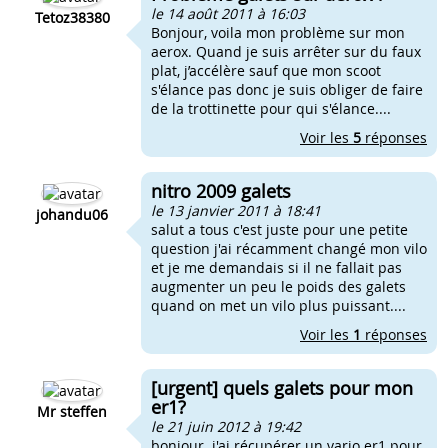
le 14 août 2011 à 16:03
Tetoz38380
Bonjour, voila mon problème sur mon
aerox. Quand je suis arrêter sur du faux
plat, j’accélère sauf que mon scoot
s'élance pas donc je suis obliger de faire
de la trottinette pour qui s'élance....
Voir les
5
réponses
nitro 2009 galets
le 13 janvier 2011 à 18:41
johandu06
salut a tous c'est juste pour une petite
question j'ai récamment changé mon vilo
et je me demandais si il ne fallait pas
augmenter un peu le poids des galets
quand on met un vilo plus puissant....
Voir les
1
réponses
[urgent] quels galets pour mon
er1?
Mr steffen
le 21 juin 2012 à 19:42
bonjour. j'ai récupérer un vario er1 pour