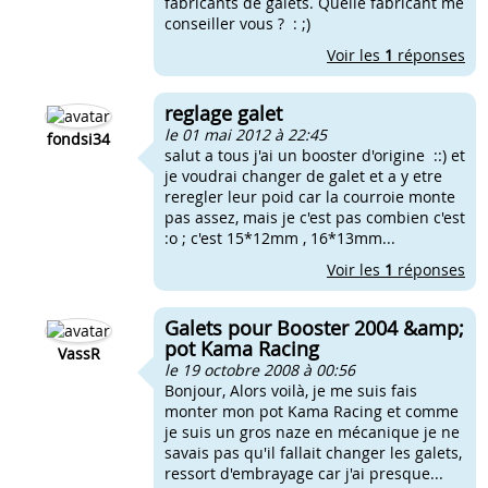
fabricants de galets. Quelle fabricant me
conseiller vous ? : ;)
Voir les
1
réponses
reglage galet
le 01 mai 2012 à 22:45
fondsi34
salut a tous j'ai un booster d'origine ::) et
je voudrai changer de galet et a y etre
reregler leur poid car la courroie monte
pas assez, mais je c'est pas combien c'est
:o ; c'est 15*12mm , 16*13mm...
Voir les
1
réponses
Galets pour Booster 2004 &amp;
pot Kama Racing
VassR
le 19 octobre 2008 à 00:56
Bonjour, Alors voilà, je me suis fais
monter mon pot Kama Racing et comme
je suis un gros naze en mécanique je ne
savais pas qu'il fallait changer les galets,
ressort d'embrayage car j'ai presque...