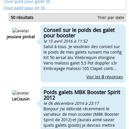
Quel poid pour galet 50
Poid galet pour kit 50
Kit 70 poid galets
50 résultats
Trier par date
Galets peugeot quels poids
Poid galet doppler s3r
Conseil sur le poids des galet
Poid galet pot zx
pour booster
jessone pinhal
le 15 avril 2016 à 11:52
Salut à tous. Je voudrais des conseil sur
le poids de mes galets suivant ma config
Kit 50 airsal alu Vilebrequin d'origine
Vario malossi galet 5,5 Pot doppler s3r
Embrayage malossi 105 Clapet conti...
Voir les
0
réponses
Poids galets MBK Booster Spirit
2012
LeCousin
le 06 décembre 2014 à 23:17
Bonjour j'ai débridé récemment le
variateur de mon scooter (MBK Booster
Spirit de 2012) et j'aurais aimé savoir
quels galets (poids) je devrais mettre