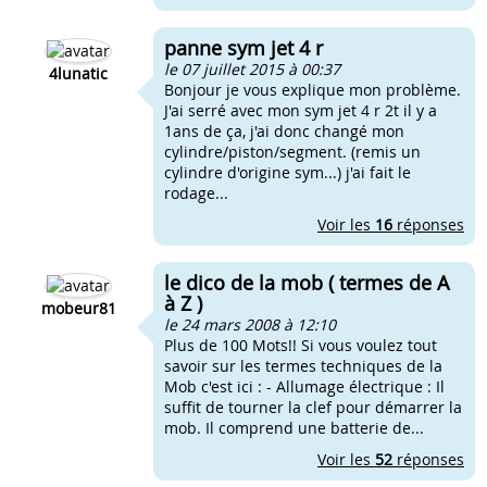
panne sym jet 4 r
le 07 juillet 2015 à 00:37
4lunatic
Bonjour je vous explique mon problème.
J'ai serré avec mon sym jet 4 r 2t il y a
1ans de ça, j'ai donc changé mon
cylindre/piston/segment. (remis un
cylindre d'origine sym...) j'ai fait le
rodage...
Voir les
16
réponses
le dico de la mob ( termes de A
à Z )
mobeur81
le 24 mars 2008 à 12:10
Plus de 100 Mots!! Si vous voulez tout
savoir sur les termes techniques de la
Mob c'est ici : - Allumage électrique : Il
suffit de tourner la clef pour démarrer la
mob. Il comprend une batterie de...
Voir les
52
réponses