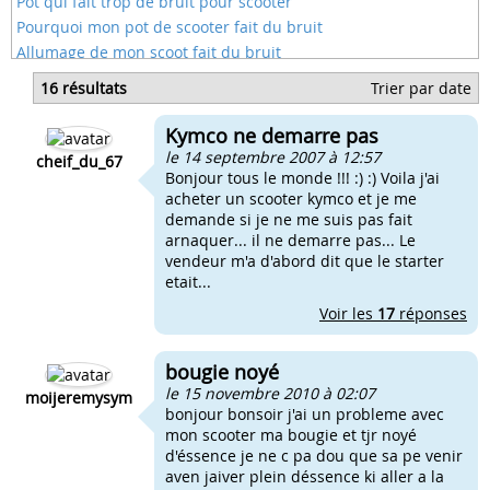
Pot qui fait trop de bruit pour scooter
Pourquoi mon pot de scooter fait du bruit
Allumage de mon scoot fait du bruit
Mon scooter mbk fait du bruit
16 résultats
Trier par date
Vario scooter qui fait du bruit
Je roule starter avec le starter sur mon scooter
Kymco ne demarre pas
Probléme scooter roule que avec starter
le 14 septembre 2007 à 12:57
cheif_du_67
Bonjour tous le monde !!! :) :) Voila j'ai
acheter un scooter kymco et je me
demande si je ne me suis pas fait
arnaquer... il ne demarre pas... Le
vendeur m'a d'abord dit que le starter
etait...
Voir les
17
réponses
bougie noyé
le 15 novembre 2010 à 02:07
moijeremysym
bonjour bonsoir j'ai un probleme avec
mon scooter ma bougie et tjr noyé
d'éssence je ne c pa dou que sa pe venir
aven jaiver plein déssence ki aller a la