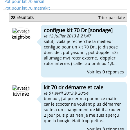
Pot pour kit 70 airsal
Pot pour kit 70 metrakit
Kit 70 le plus fiable
28 résultats
Trier par date
Kit 70 le plus solide
Kit 70 perte de puissance
configue kit 70 Dr [sondage]
Kit 70 pour gilera stalker
le 12 juillet 2013 à 21:47
knight-bo
salut, voilà je recherche la meilleur
configue pour un kit 70 Dr.. je dispose
donc de : pot yasuni r, pot doppler s3r
allumage mvt rotor externe, doppler
rotor interne. ( caller au pmh ou 1,3...
Voir les
0
réponses
kit 70 dr démarre et cale
le 01 avril 2013 à 20:54
k3v1n92
bonjour, j'ai poser ma panne ce matin
car le scooter ne voulant plus démarrer
suite a un changement de kit il a rouler
2 jour puis plus rien je me suis aperçu
que la bougie était trop petite...
Voir les
3
réponses