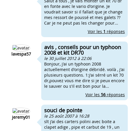
Salut a tous , je vais monter un kit 70 dr
en fonte avec le vario d'origine. Je
voudrait savoir si il fallait que je change
mes ressort de poussé et mes galets ??
Car je ne peut pas les changer pour...
Voir les
1
réponses
avis , conseils pour un typhoon
2008 et kit DR70
lavespa57
le 30 juillet 2012 à 22:06
Bonjour, j'ai un typhoon 2008
actuellement d'origine débridé. voilà , j'ai
plusieurs questions. 1:j'ai sérré un kit 70
dr,pouvez vous me dire si je peux encore
le sauver ou s'il est bon pour la...
Voir les
56
réponses
souci de pointe
le 25 août 2007 à 16:28
jeremy01
slt j'ai des carters polini avec boite a
clapet adige , pipe et carbut de 19 , un