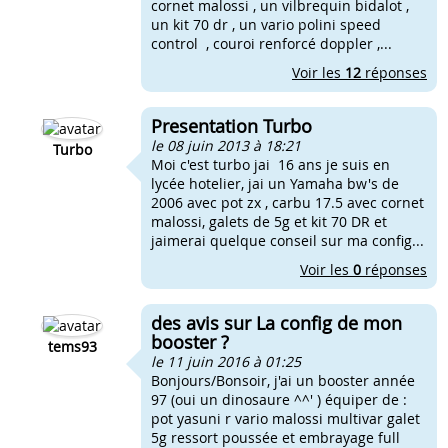
cornet malossi , un vilbrequin bidalot ,
un kit 70 dr , un vario polini speed
control , couroi renforcé doppler ,...
Voir les
12
réponses
Presentation Turbo
le 08 juin 2013 à 18:21
Turbo
Moi c'est turbo jai 16 ans je suis en
lycée hotelier, jai un Yamaha bw's de
2006 avec pot zx , carbu 17.5 avec cornet
malossi, galets de 5g et kit 70 DR et
jaimerai quelque conseil sur ma config...
Voir les
0
réponses
des avis sur La config de mon
booster ?
tems93
le 11 juin 2016 à 01:25
Bonjours/Bonsoir, j'ai un booster année
97 (oui un dinosaure ^^' ) équiper de :
pot yasuni r vario malossi multivar galet
5g ressort poussée et embrayage full