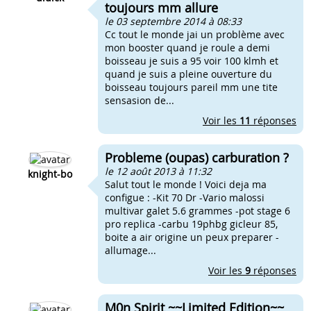
toujours mm allure
le 03 septembre 2014 à 08:33
Cc tout le monde jai un problème avec
mon booster quand je roule a demi
boisseau je suis a 95 voir 100 klmh et
quand je suis a pleine ouverture du
boisseau toujours pareil mm une tite
sensasion de...
Voir les
11
réponses
Probleme (oupas) carburation ?
le 12 août 2013 à 11:32
knight-bo
Salut tout le monde ! Voici deja ma
configue : -Kit 70 Dr -Vario malossi
multivar galet 5.6 grammes -pot stage 6
pro replica -carbu 19phbg gicleur 85,
boite a air origine un peux preparer -
allumage...
Voir les
9
réponses
M0n Spirit ~~Limited Edition~~