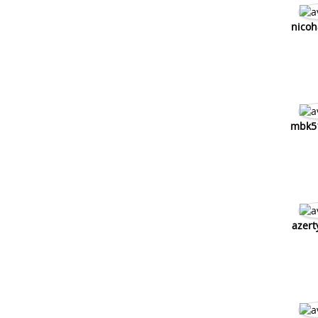
nicoh
mbk5
azert