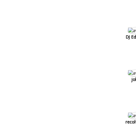
DJ E
jo
reco