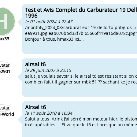
Test et Avis Complet du Carburateur 19 De
1996
le 01 août 2024 à 22:47
/monthly_2024_08/carburat eur-19-dellorto-phbg-ds
ea9931.jpg.eab070bbd32f7b 65666f419a16d8078c.jpg"
ax33
Bonjour à tous, hmax33 ici,...
airsal t6
le 29 juin 2007 à 22:15
e2901
salut je voulais savoir si le airsal t6 est resistant si
combien fait t il gagner sur mbk 51 ?? sachant ke je ro
Airsal t6
le 11 août 2010 à 16:34
-World
Salut a tous /trink J'ai sérré mon moteur hier, le piston,
irrécupérables ... Et vu que le t6 est presque au même 