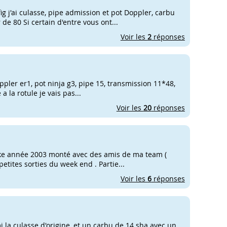
g j'ai culasse, pipe admission et pot Doppler, carbu
de 80 Si certain d'entre vous ont...
Voir les
2
réponses
oppler er1, pot ninja g3, pipe 15, transmission 11*48,
 a la rotule je vais pas...
Voir les
20
réponses
nake année 2003 monté avec des amis de ma team (
petites sorties du week end . Partie...
Voir les
6
réponses
i la culasse d'origine, et un carbu de 14 sha avec un