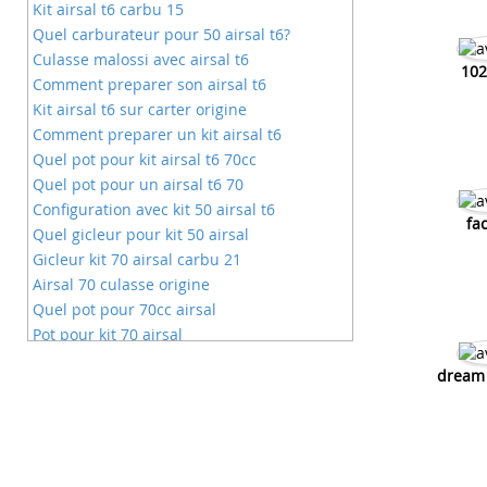
Kit airsal t6 carbu 15
Quel carburateur pour 50 airsal t6?
Culasse malossi avec airsal t6
10
Comment preparer son airsal t6
Kit airsal t6 sur carter origine
Comment preparer un kit airsal t6
Quel pot pour kit airsal t6 70cc
Quel pot pour un airsal t6 70
Configuration avec kit 50 airsal t6
fa
Quel gicleur pour kit 50 airsal
Gicleur kit 70 airsal carbu 21
Airsal 70 culasse origine
Quel pot pour 70cc airsal
Pot pour kit 70 airsal
Config avec airsal 70cc
dream 
Cylindre mbk 51 airsal
Avis airsal mono segment
Avis kit 50 airsal