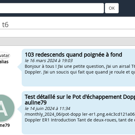
OK
 t6
103 redescends quand poignée à fond
le 16 mars 2024 à 19:03
alias
Bonjour à tous ! J’ai une petite question, j’ai un airsa
Doppler. J’ai un soucis qui fait que quand je roule et q
Test détaillé sur le Pot d'échappement Dop
auline79
le 14 juin 2024 à 11:34
/monthly_2024_06/pot-dopp ler-er1.png.e4c3cd121a0
Doppler ER1 Introduction Tant de deux-roues, tant de c
ine79