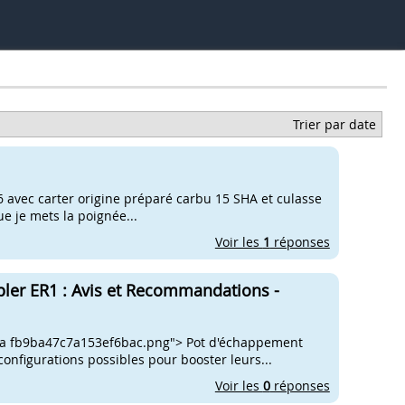
Trier par date
l T6 avec carter origine préparé carbu 15 SHA et culasse
ue je mets la poignée...
Voir les
1
réponses
pler ER1 : Avis et Recommandations -
6a fb9ba47c7a153ef6bac.png"> Pot d'échappement
onfigurations possibles pour booster leurs...
Voir les
0
réponses