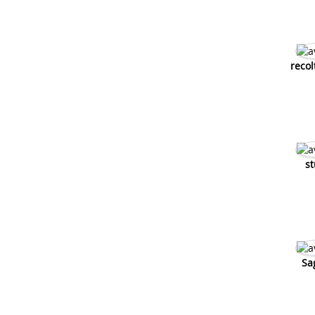
reco
st
Sa