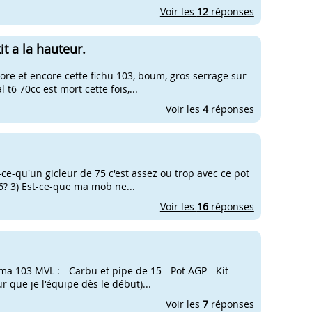
Voir les
12
réponses
t a la hauteur.
core et encore cette fichu 103, boum, gros serrage sur
 t6 70cc est mort cette fois,...
Voir les
4
réponses
st-ce-qu'un gicleur de 75 c'est assez ou trop avec ce pot
T6? 3) Est-ce-que ma mob ne...
Voir les
16
réponses
r ma 103 MVL : - Carbu et pipe de 15 - Pot AGP - Kit
 que je l'équipe dès le début)...
Voir les
7
réponses