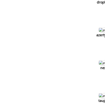
drop
azert
ne
tau