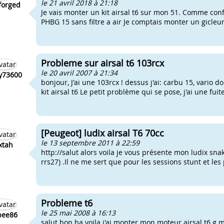
le 21 avril 2018 à 21:18
forged
Je vais monter un kit airsal t6 sur mon 51. Comme confi
PHBG 15 sans filtre a air Je comptais monter un gicleur 
Probleme sur airsal t6 103rcx
le 20 avril 2007 à 21:34
y73600
bonjour, J'ai une 103rcx ! dessus j'ai: carbu 15, vario d
kit airsal t6 Le petit problème qui se pose, j'ai une fuite
[Peugeot] ludix airsal T6 70cc
le 13 septembre 2011 à 22:59
xtah
http://salut alors voila je vous présente mon ludix s
rrs27) .Il ne me sert que pour les sessions stunt et les 
Probleme t6
le 25 mai 2008 à 16:13
pee86
salut bon ba voila j'ai monter mon moteur airsal t6 g m