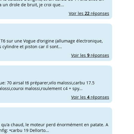
un drole de bruit, je croi que...
Voir les
22
réponses
al T6 sur une Vogue d'origine (allumage électronique,
cylindre et piston car il sont...
Voir les
9
réponses
e: 70 airsal t6 préparer,vilo malossi,carbu 17.5
lossi,couroi malossi,roulement c4 + spy...
Voir les
4
réponses
'est qu'a chaud, le moteur perd énormément en patate. A
fig: •carbu 19 Dellorto...