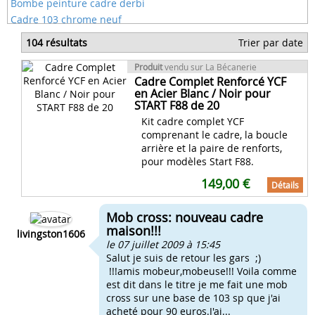
Bombe peinture cadre derbi
Cadre 103 chrome neuf
Cadre 103 spx peugeot
104 résultats
Trier par date
Cadre chrome 103 neuf
Cadre de booster 2004
Produit
vendu sur La Bécanerie
Cadre Complet Renforcé YCF
Cadre de derbi neuf
en Acier Blanc / Noir pour
START F88 de 20
Kit cadre complet YCF
comprenant le cadre, la boucle
arrière et la paire de renforts,
pour modèles Start F88.
149,00 €
Détails
Mob cross: nouveau cadre
maison!!!
livingston1606
le 07 juillet 2009 à 15:45
Salut je suis de retour les gars ;)
!!!amis mobeur,mobeuse!!! Voila comme
est dit dans le titre je me fait une mob
cross sur une base de 103 sp que j'ai
acheté pour 90 euros.J'ai...