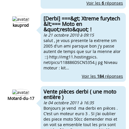
Voir les
6
réponses
[Derbi] ===&gt; Xtreme furytech
&lt;=== Moto en
kauprod
&quot;resto&quot; !
le 21 octobre 2010 à 09:15
salut , je vous presente la extreme sm
2005 d'un ami parsque bon j'y passe
autent de temps que sur la mienne alor
::) http://img11.hostingpics.
net/pics/118886DSCN5354.j pg Niveau
moteur : kit...
Voir les
184
réponses
Vente pièces derbi ( une moto
entière )
Motard-du-17
le 04 octobre 2011 à 16:35
Bonjours je vend ma derbi en pièces .
C'est un moteur euro 3 . SI j'ai oublier
des piece moto 50cc demender moi et
on voit sa emsenble tout les prix sont