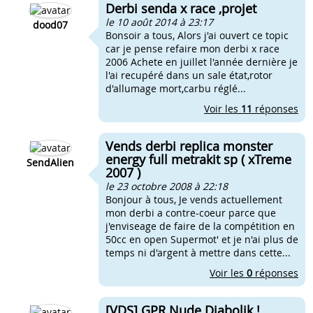
Derbi senda x race ,projet
le 10 août 2014 à 23:17
dood07
Bonsoir a tous, Alors j'ai ouvert ce topic
car je pense refaire mon derbi x race
2006 Achete en juillet l'année dernière je
l'ai recupéré dans un sale état,rotor
d'allumage mort,carbu réglé...
Voir les
11
réponses
Vends derbi replica monster
energy full metrakit sp ( xTreme
SendAlien
2007 )
le 23 octobre 2008 à 22:18
Bonjour à tous, Je vends actuellement
mon derbi a contre-coeur parce que
j'enviseage de faire de la compétition en
50cc en open Supermot' et je n'ai plus de
temps ni d'argent à mettre dans cette...
Voir les
0
réponses
[VDS] GPR Nude Diabolik !