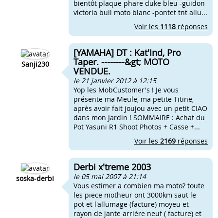
bientôt plaque phare duke bleu -guidon
victoria bull moto blanc -pontet tnt allu...
Voir les
1118
réponses
[YAMAHA] DT : Kat'Ind, Pro
Taper. --------&gt; MOTO
Sanji230
VENDUE.
le 21 janvier 2012 à 12:15
Yop les MobCustomer's ! Je vous
présente ma Meule, ma petite Titine,
après avoir fait joujou avec un petit CIAO
dans mon Jardin ! SOMMAIRE : Achat du
Pot Yasuni R1 Shoot Photos + Casse +...
Voir les
2169
réponses
Derbi x'treme 2003
le 05 mai 2007 à 21:14
soska-derbi
Vous estimer a combien ma moto? toute
les piece motheur ont 3000km saut le
pot et l'allumage (facture) moyeu et
rayon de jante arrière neuf ( facture) et