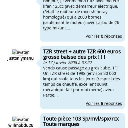
Bonjour, Je vends mon CRZ avec moteur
lifan 125cc (avec démarreur électrique,
c'était le moteur de mon shineray
homologué) qui a 2000 bornes
(seulement le moteur) avec carbu de 26
type mikuni....
Voir les
0
réponses
TZR street + autre TZR 600 euros
grosse baisse des prix ! ! !
justonlymanu
le 17 janvier 2008 à 07:22
Vends cause passage au gros cube. 1°)
Un TZR street de 1998 (environ 30 000
km) qui roule tous les jours (respect des
temps de chauffe, excellent suivit
mécanique fait par moi meme) avec :
Partie...
Voir les
8
réponses
Toute pièce 103 Sp/mvl/spx/rcx
Toute marques
willmobdu26