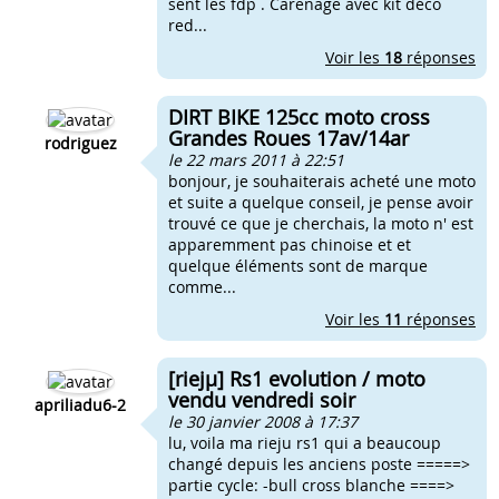
sent les fdp . Carenage avec kit déco
red...
Voir les
18
réponses
DIRT BIKE 125cc moto cross
Grandes Roues 17av/14ar
rodriguez
le 22 mars 2011 à 22:51
bonjour, je souhaiterais acheté une moto
et suite a quelque conseil, je pense avoir
trouvé ce que je cherchais, la moto n' est
apparemment pas chinoise et et
quelque éléments sont de marque
comme...
Voir les
11
réponses
[riejµ] Rs1 evolution / moto
vendu vendredi soir
apriliadu6-2
le 30 janvier 2008 à 17:37
lu, voila ma rieju rs1 qui a beaucoup
changé depuis les anciens poste =====>
partie cycle: -bull cross blanche ====>