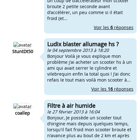
un coup de d’accélérateur mon scooter
broute 2 petite seconde avant
d'accélérer, un peu comme si il était
froid (et...
Voir les
6
réponses
Ludix blaster allumage hs ?
le 04 septembre 2013 à 18:20
StuntDt50
Bonjour Voilà je vous explique mon
problème j'ai acheter un scooter hs à un
ami qui avait serrer le cylindre et
vilebrequin enfin la total quoi ! J'ai donc
refais le tout mais voilà mon scooter à...
Voir les
16
réponses
Filtre à air humide
le 27 février 2013 à 16:04
coallep
Bonjour, Je possède un scooter tout
d'origine mais depuis quelques temps,
lorsqu'il fait froid mon scooter broute et
n'avance plus au bout de 2 km et après