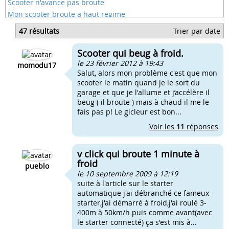
Scooter n'avance pas broute
Mon scooter broute a haut regime
Mon scooter broute et n'avance plus
47 résultats
Trier par date
Moteur scooter qui broute a chaud
Scoot qui broute au démarrage
Scooter qui beug à froid.
Probleme scooter broute avance pas
le 23 février 2012 à 19:43
momodu17
Salut, alors mon problème c'est que mon
scooter le matin quand je le sort du
garage et que je l'allume et j’accélère il
beug ( il broute ) mais à chaud il me le
fais pas p! Le gicleur est bon...
Voir les
11
réponses
v click qui broute 1 minute à
froid
pueblo
le 10 septembre 2009 à 12:19
suite à l'article sur le starter
automatique j'ai débranché ce fameux
starter,j'ai démarré à froid,j'ai roulé 3-
400m à 50km/h puis comme avant(avec
le starter connecté) ça s'est mis à...