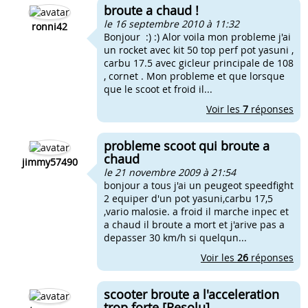
broute a chaud !
le 16 septembre 2010 à 11:32
ronni42
Bonjour :) :) Alor voila mon probleme j'ai
un rocket avec kit 50 top perf pot yasuni ,
carbu 17.5 avec gicleur principale de 108
, cornet . Mon probleme et que lorsque
que le scoot et froid il...
Voir les
7
réponses
probleme scoot qui broute a
chaud
jimmy57490
le 21 novembre 2009 à 21:54
bonjour a tous j'ai un peugeot speedfight
2 equiper d'un pot yasuni,carbu 17,5
,vario malosie. a froid il marche inpec et
a chaud il broute a mort et j'arive pas a
depasser 30 km/h si quelqun...
Voir les
26
réponses
scooter broute a l'acceleration
trop forte [Resolu]