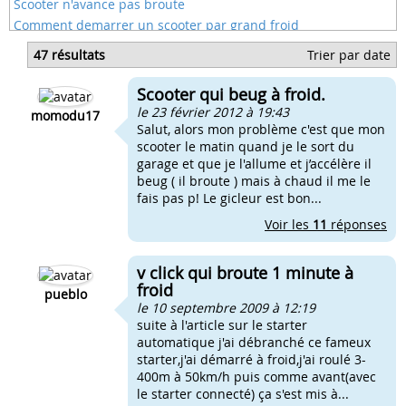
Scooter n'avance pas broute
Comment demarrer un scooter par grand froid
Scooter ne demarre pas moteur froid
47 résultats
Trier par date
Mon scooter ne demarre pas a froid
Scooter qui ne demare pas au froid
Scooter qui beug à froid.
Mon scooter broute a haut regime
le 23 février 2012 à 19:43
momodu17
Salut, alors mon problème c'est que mon
scooter le matin quand je le sort du
garage et que je l'allume et j’accélère il
beug ( il broute ) mais à chaud il me le
fais pas p! Le gicleur est bon...
Voir les
11
réponses
v click qui broute 1 minute à
froid
pueblo
le 10 septembre 2009 à 12:19
suite à l'article sur le starter
automatique j'ai débranché ce fameux
starter,j'ai démarré à froid,j'ai roulé 3-
400m à 50km/h puis comme avant(avec
le starter connecté) ça s'est mis à...