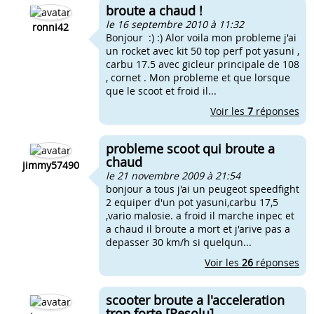
broute a chaud !
le 16 septembre 2010 à 11:32
ronni42
Bonjour :) :) Alor voila mon probleme j'ai
un rocket avec kit 50 top perf pot yasuni ,
carbu 17.5 avec gicleur principale de 108
, cornet . Mon probleme et que lorsque
que le scoot et froid il...
Voir les
7
réponses
probleme scoot qui broute a
chaud
jimmy57490
le 21 novembre 2009 à 21:54
bonjour a tous j'ai un peugeot speedfight
2 equiper d'un pot yasuni,carbu 17,5
,vario malosie. a froid il marche inpec et
a chaud il broute a mort et j'arive pas a
depasser 30 km/h si quelqun...
Voir les
26
réponses
scooter broute a l'acceleration
trop forte [Resolu]