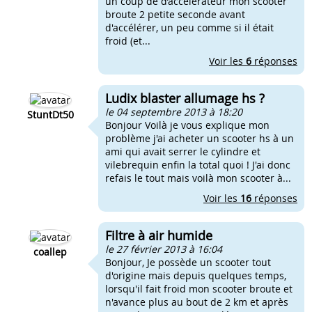
un coup de d’accélérateur mon scooter
broute 2 petite seconde avant
d'accélérer, un peu comme si il était
froid (et...
Voir les
6
réponses
Ludix blaster allumage hs ?
le 04 septembre 2013 à 18:20
StuntDt50
Bonjour Voilà je vous explique mon
problème j'ai acheter un scooter hs à un
ami qui avait serrer le cylindre et
vilebrequin enfin la total quoi ! J'ai donc
refais le tout mais voilà mon scooter à...
Voir les
16
réponses
Filtre à air humide
le 27 février 2013 à 16:04
coallep
Bonjour, Je possède un scooter tout
d'origine mais depuis quelques temps,
lorsqu'il fait froid mon scooter broute et
n'avance plus au bout de 2 km et après