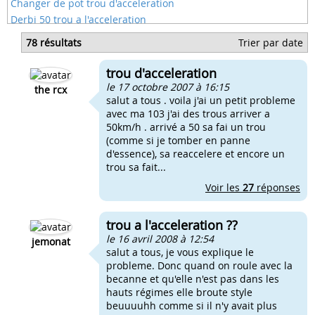
Changer de pot trou d'acceleration
Derbi 50 trou a l'acceleration
Trou acceleration rieju
78 résultats
Trier par date
Trou d'acceleration scooter
Trous d'acceleration scooter
trou d'acceleration
Pipe d'admission pour carbu de 17.5
le 17 octobre 2007 à 16:15
the rcx
salut a tous . voila j'ai un petit probleme
avec ma 103 j'ai des trous arriver a
50km/h . arrivé a 50 sa fai un trou
(comme si je tomber en panne
d'essence), sa reaccelere et encore un
trou sa fait...
Voir les
27
réponses
trou a l'acceleration ??
le 16 avril 2008 à 12:54
jemonat
salut a tous, je vous explique le
probleme. Donc quand on roule avec la
becanne et qu'elle n'est pas dans les
hauts régimes elle broute style
beuuuuhh comme si il n'y avait plus