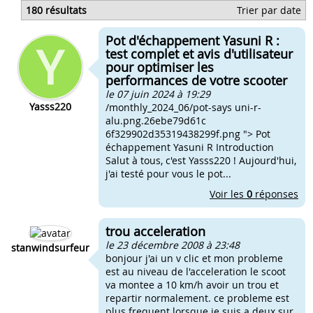
Probleme trou d'acceleration derbi
180 résultats
Trier par date
Carbu 17.5 trou a l'acceleration
Changer de pot trou d'acceleration
Pot d'échappement Yasuni R :
Derbi 50 trou a l'acceleration
test complet et avis d'utilisateur
pour optimiser les
performances de votre scooter
le 07 juin 2024 à 19:29
Yasss220
/monthly_2024_06/pot-says uni-r-
alu.png.26ebe79d61c
6f329902d35319438299f.png "> Pot
échappement Yasuni R Introduction
Salut à tous, c'est Yasss220 ! Aujourd'hui,
j'ai testé pour vous le pot...
Voir les
0
réponses
trou acceleration
le 23 décembre 2008 à 23:48
stanwindsurfeur
bonjour j'ai un v clic et mon probleme
est au niveau de l'acceleration le scoot
va montee a 10 km/h avoir un trou et
repartir normalement. ce probleme est
plus frequent lorsque je suis a deux sur