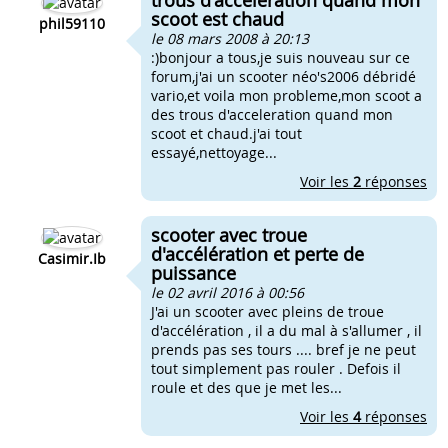
trous d'acceleration quand mon
scoot est chaud
phil59110
le 08 mars 2008 à 20:13
:)bonjour a tous,je suis nouveau sur ce
forum,j'ai un scooter néo's2006 débridé
vario,et voila mon probleme,mon scoot a
des trous d'acceleration quand mon
scoot et chaud.j'ai tout
essayé,nettoyage...
Voir les
2
réponses
scooter avec troue
d'accélération et perte de
Casimir.Ib
puissance
le 02 avril 2016 à 00:56
J'ai un scooter avec pleins de troue
d'accélération , il a du mal à s'allumer , il
prends pas ses tours .... bref je ne peut
tout simplement pas rouler . Defois il
roule et des que je met les...
Voir les
4
réponses