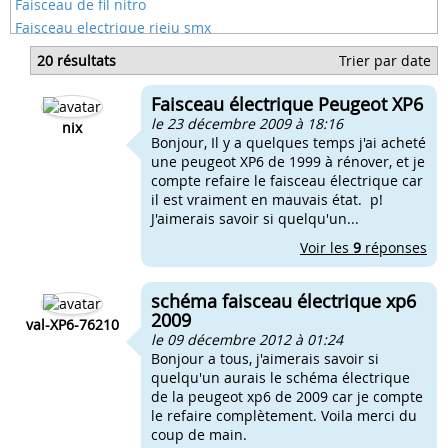
Faisceau de fil nitro
Faisceau electrique rieju smx
Faisceau electrique sans batterie
20 résultats
Trier par date
Schema faisceau electrique 103
Schema faisceau electrique scooter
Faisceau électrique Peugeot XP6
Faisceau dt 50
le 23 décembre 2009 à 18:16
nix
Bonjour, Il y a quelques temps j'ai acheté
une peugeot XP6 de 1999 à rénover, et je
compte refaire le faisceau électrique car
il est vraiment en mauvais état. p!
J'aimerais savoir si quelqu'un...
Voir les
9
réponses
schéma faisceau électrique xp6
2009
val-XP6-76210
le 09 décembre 2012 à 01:24
Bonjour a tous, j'aimerais savoir si
quelqu'un aurais le schéma électrique
de la peugeot xp6 de 2009 car je compte
le refaire complètement. Voila merci du
coup de main.