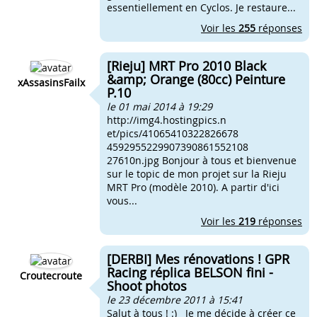
essentiellement en Cyclos. Je restaure...
Voir les
255
réponses
[Rieju] MRT Pro 2010 Black
&amp; Orange (80cc) Peinture
xAssasinsFailx
P.10
le 01 mai 2014 à 19:29
http://img4.hostingpics.n
et/pics/41065410322826678
4592955229907390861552108
27610n.jpg Bonjour à tous et bienvenue
sur le topic de mon projet sur la Rieju
MRT Pro (modèle 2010). A partir d'ici
vous...
Voir les
219
réponses
[DERBI] Mes rénovations ! GPR
Racing réplica BELSON fini -
Croutecroute
Shoot photos
le 23 décembre 2011 à 15:41
Salut à tous ! :) Je me décide à créer ce