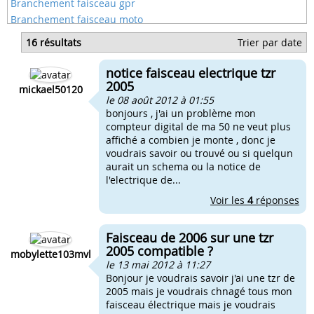
Branchement faisceau gpr
Branchement faisceau moto
Branchement faisceaux rieju
16 résultats
Trier par date
Brancher faisceau am6
Refaire un faisceau electrique moto
notice faisceau electrique tzr
Comment brancher le faisceau électrique moto
2005
mickael50120
le 08 août 2012 à 01:55
bonjours , j'ai un problème mon
compteur digital de ma 50 ne veut plus
affiché a combien je monte , donc je
voudrais savoir ou trouvé ou si quelqun
aurait un schema ou la notice de
l'electrique de...
Voir les
4
réponses
Faisceau de 2006 sur une tzr
2005 compatible ?
mobylette103mvl
le 13 mai 2012 à 11:27
Bonjour je voudrais savoir j'ai une tzr de
2005 mais je voudrais chnagé tous mon
faisceau électrique mais je voudrais