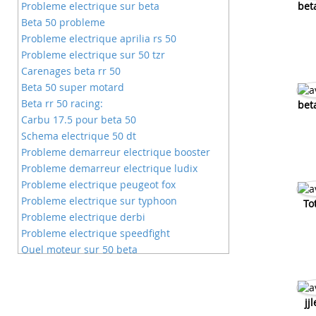
Probleme electrique sur beta
bet
Beta 50 probleme
Probleme electrique aprilia rs 50
Probleme electrique sur 50 tzr
Carenages beta rr 50
Beta 50 super motard
Beta rr 50 racing:
bet
Carbu 17.5 pour beta 50
Schema electrique 50 dt
Probleme demarreur electrique booster
Probleme demarreur electrique ludix
Probleme electrique peugeot fox
Probleme electrique sur typhoon
To
Probleme electrique derbi
Probleme electrique speedfight
Quel moteur sur 50 beta
Kit deco beta rr 50
Kit deco beta sm 50
Kit deco moto 50 beta
jj
Quel gicleur pour une beta 50