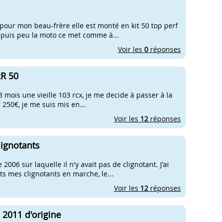
pour mon beau-frère elle est monté en kit 50 top perf
epuis peu la moto ce met comme à...
Voir les
0
réponses
RR 50
3 mois une vieille 103 rcx, je me decide à passer à la
250€, je me suis mis en...
Voir les
12
réponses
lignotants
006 sur laquelle il n'y avait pas de clignotant. J'ai
ets mes clignotants en marche, le...
Voir les
12
réponses
 2011 d'origine