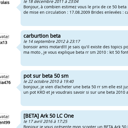
le 18 décembre 2011 à 23:04
olais
Bonjour, à combien estimez vous le prix de ce 50 beta
de mise en circulation : 17.08.2009 Brides enlevées : ca
carburtion beta
le 14 septembre 2012 à 23:17
x13
bonsoir amis motard!!! je sais qu'il existe des topics po
ma moto , je vous explique beta rr sm 2010 : kit 50 font
pot sur beta 50 sm
le 22 octobre 2010 à 19:40
lia476
bonjour, je vien d'acheter une beta 50 rr sm elle est jus
un pot KRD et je voudrais savoir si sur une beta 2010 
[BETA] Ark 50 LC One
le 17 avril 2016 à 17:25
ent99
Bonjour je vous présente mon scooter un BETA Ark 50 LC