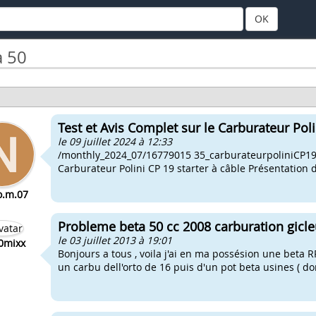
OK
a 50
Test et Avis Complet sur le Carburateur Pol
le 09 juillet 2024 à 12:33
/monthly_2024_07/16779015 35_carburateurpoliniCP19
Carburateur Polini CP 19 starter à câble Présentation d
.m.07
Probleme beta 50 cc 2008 carburation gicleu
le 03 juillet 2013 à 19:01
0mixx
Bonjours a tous , voila j'ai en ma possésion une beta RR
un carbu dell'orto de 16 puis d'un pot beta usines ( don