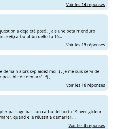
Voir les
14
réponses
 question a deja été posé . j'ais une beta rr enduro
ince v6,carbu phbn dellorto 16...
Voir les
13
réponses
é demain alors svp aidez moi ;) . Je me suis servi de
mpossible de demarré :'( ,...
Voir les
16
réponses
pler passage bas , un carbu del'horto 19 avec gicleur
arer, quand elle réussit a démarrer,...
Voir les
3
réponses