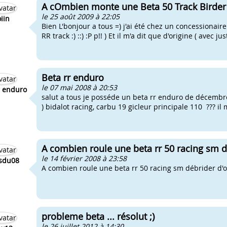
A cOmbien monte une Beta 50 Track Birder a
le 25 août 2009 à 22:05
oiin
Bien L'bonjour a tous =) j'ai été chez un concessionai
RR track :) ::) :P p!! ) Et il m'a dit que d'origine ( avec ju
Beta rr enduro
le 07 mai 2008 à 20:53
r enduro
salut a tous je posséde un beta rr enduro de décembre
) bidalot racing, carbu 19 gicleur principale 110 ??? il
A combien roule une beta rr 50 racing sm d
le 14 février 2008 à 23:58
sdu08
A combien roule une beta rr 50 racing sm débrider d'o
probleme beta ... résolut ;)
le 26 juillet 2012 à 14:30