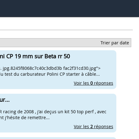
Trier par date
ini CP 19 mm sur Beta rr 50
. jpg.8245f8068c7c40c3dbd3b fac2f31cd30.jpg">
u test du carburateur Polini CP starter à câble...
Voir les
0
réponses
r...
 racing de 2008 , j'ai deçus un kit 50 top perf , avec
t j'hésite de remettre...
Voir les
2
réponses