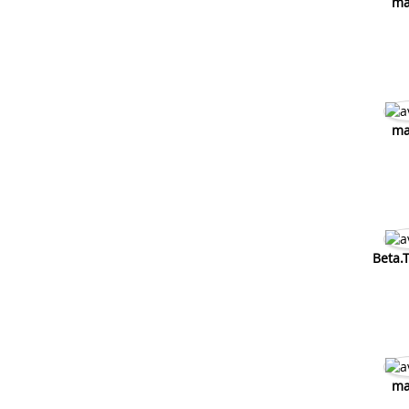
ma
ma
Beta.
ma