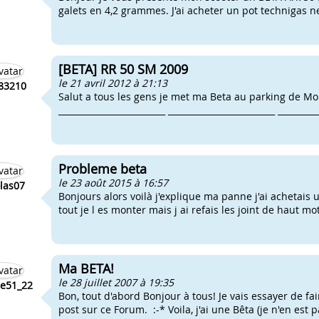
galets en 4,2 grammes. J'ai acheter un pot technigas nex
[BETA] RR 50 SM 2009
le 21 avril 2012 à 21:13
83210
Salut a tous les gens je met ma Beta au parking de Mo
_________________________ _________________________ ________
Probleme beta
le 23 août 2015 à 16:57
las07
Bonjours alors voilà j'explique ma panne j'ai achetais 
tout je l es monter mais j ai refais les joint de haut mo
Ma BETA!
le 28 juillet 2007 à 19:35
ie51_22
Bon, tout d'abord Bonjour à tous! Je vais essayer de f
post sur ce Forum. :-* Voila, j'ai une Bêta (je n'en est