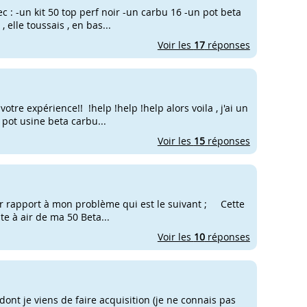
ec : -un kit 50 top perf noir -un carbu 16 -un pot beta
 elle toussais , en bas...
Voir les
17
réponses
otre expérience!! !help !help !help alors voila , j'ai un
 pot usine beta carbu...
Voir les
15
réponses
ar rapport à mon problème qui est le suivant ; Cette
te à air de ma 50 Beta...
Voir les
10
réponses
ont je viens de faire acquisition (je ne connais pas