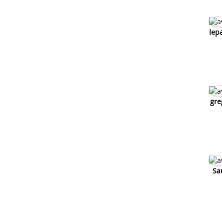
lep
gre
Sa