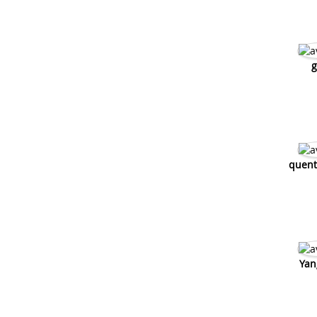
g
quent
Yan