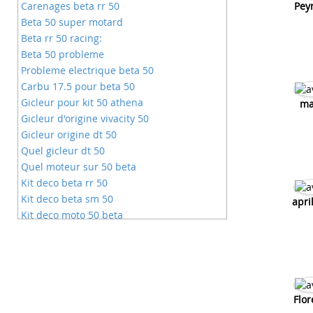
Carenages beta rr 50
Peyr
Beta 50 super motard
Beta rr 50 racing:
Beta 50 probleme
Probleme electrique beta 50
Carbu 17.5 pour beta 50
Gicleur pour kit 50 athena
ma
Gicleur d'origine vivacity 50
Gicleur origine dt 50
Quel gicleur dt 50
Quel moteur sur 50 beta
Kit deco beta rr 50
Kit deco beta sm 50
apri
Kit deco moto 50 beta
Gicleur carbu 17.5 kit 50
Kit 50 carenzi quelle gicleur?
Kit 50 carbu de 17.5 gicleur
Quel gicleur pour kit 50 airsal
Flor