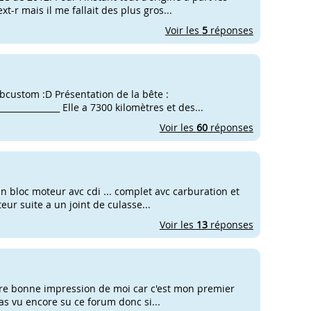
t-r mais il me fallait des plus gros...
Voir les
5
réponses
bcustom :D Présentation de la bête :
________________ Elle a 7300 kilomètres et des...
Voir les
60
réponses
un bloc moteur avc cdi ... complet avc carburation et
teur suite a un joint de culasse...
Voir les
13
réponses
aire bonne impression de moi car c'est mon premier
 pas vu encore su ce forum donc si...