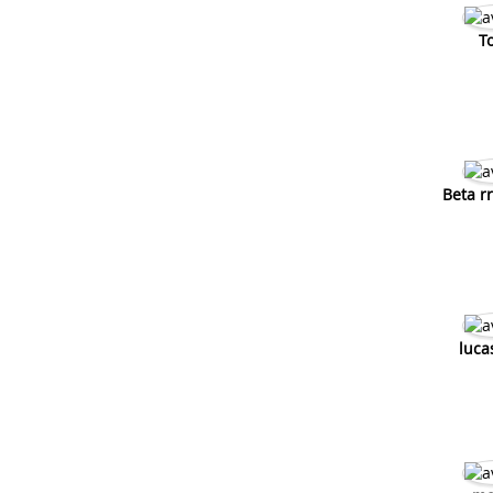
T
Beta r
luca