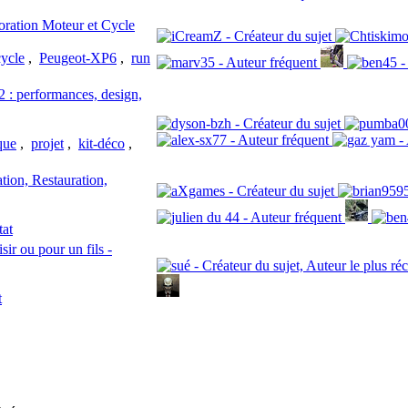
oration Moteur et Cycle
cycle
,
Peugeot-XP6
,
run
 : performances, design,
que
,
projet
,
kit-déco
,
on, Restauration,
tat
sir ou pour un fils -
t