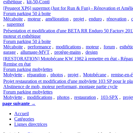
esthétique
,
kit-50-Conti
[Peugeot XP6] supermot (Just for Run & Fun) - Rénovation et Améli
Forum parking 50 à boite
Mécaboite
,
moteur
,
amélioration
,
projet
,
enduro
,
rénovation
,
,
supermot
Présentation et modification d'une BETA RR Enduro 50 Factory 2012
moteur et esthétique
Forum parking 50 à boite
Mécaboite
,
performance
,
modifications
,
moteur
,
forum
,
esthéti
garage
,
allumage-MVT
,
protège-mains
,
design
[RESTORATION] Motobécane KW 1982 à remettre en état - Réparati
Remise en état
Forum parking mobylettes
Mobylette
,
réparation
,
photos
,
projet
,
Motobécane
,
remise-en-é
Projet restauration et modification d'une mobylette 103 SP pour le plai
Abstinence de mob, moteur performant, montage partie cycle
Forum parking mobylettes
Mobylette
,
modifications
,
photos
,
restauration
,
103-SPX
,
proje
page suivante →
Accueil
Catégories
Lignes directrices