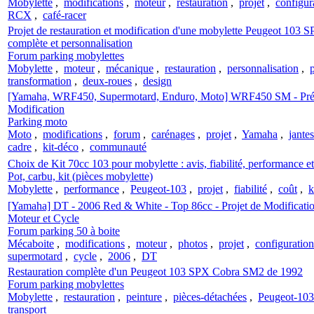
Mobylette
,
modifications
,
moteur
,
restauration
,
projet
,
configur
RCX
,
café-racer
Projet de restauration et modification d'une mobylette Peugeot 103 
complète et personnalisation
Forum parking mobylettes
Mobylette
,
moteur
,
mécanique
,
restauration
,
personnalisation
,
p
transformation
,
deux-roues
,
design
[Yamaha, WRF450, Supermotard, Enduro, Moto] WRF450 SM - Présen
Modification
Parking moto
Moto
,
modifications
,
forum
,
carénages
,
projet
,
Yamaha
,
jantes
cadre
,
kit-déco
,
communauté
Choix de Kit 70cc 103 pour mobylette : avis, fiabilité, performance et
Pot, carbu, kit (pièces mobylette)
Mobylette
,
performance
,
Peugeot-103
,
projet
,
fiabilité
,
coût
,
k
[Yamaha] DT - 2006 Red & White - Top 86cc - Projet de Modificatio
Moteur et Cycle
Forum parking 50 à boite
Mécaboite
,
modifications
,
moteur
,
photos
,
projet
,
configuration
supermotard
,
cycle
,
2006
,
DT
Restauration complète d'un Peugeot 103 SPX Cobra SM2 de 1992
Forum parking mobylettes
Mobylette
,
restauration
,
peinture
,
pièces-détachées
,
Peugeot-103
transport