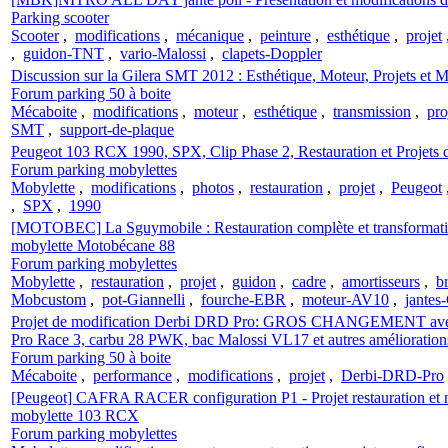
Parking scooter
Scooter
,
modifications
,
mécanique
,
peinture
,
esthétique
,
projet
,
guidon-TNT
,
vario-Malossi
,
clapets-Doppler
Discussion sur la Gilera SMT 2012 : Esthétique, Moteur, Projets et M
Forum parking 50 à boite
Mécaboite
,
modifications
,
moteur
,
esthétique
,
transmission
,
pro
SMT
,
support-de-plaque
Peugeot 103 RCX 1990, SPX, Clip Phase 2, Restauration et Projets 
Forum parking mobylettes
Mobylette
,
modifications
,
photos
,
restauration
,
projet
,
Peugeot
,
SPX
,
1990
[MOTOBEC] La Sguymobile : Restauration complète et transformation
mobylette Motobécane 88
Forum parking mobylettes
Mobylette
,
restauration
,
projet
,
guidon
,
cadre
,
amortisseurs
,
br
Mobcustom
,
pot-Giannelli
,
fourche-EBR
,
moteur-AV10
,
jantes
Projet de modification Derbi DRD Pro: GROS CHANGEMENT avec 
Pro Race 3, carbu 28 PWK, bac Malossi VL17 et autres amélioration
Forum parking 50 à boite
Mécaboite
,
performance
,
modifications
,
projet
,
Derbi-DRD-Pro
[Peugeot] CAFRA RACER configuration P1 - Projet restauration et m
mobylette 103 RCX
Forum parking mobylettes