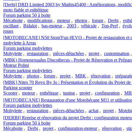
[Derbi] DRD Limited 2003 by Mathis45400 : Améliorations, modificat
moto fiable et esthétique
Forum parking 50 à boite
Mécaboite
,
modifications
,
moteur
,
photos
,
forum
,
Derbi
,
esth
oscillant
,
Bidalot
,
bas-moteur
,
2003
,
véhicule
,
Top-Perf
,
évol
roues
[MOTOBECANE] N50 Stom'Fun #EVO - Projet de restauration et cu
mobylette à Arras
Forum parking mobylettes
Mobylette
,
restauration
,
pièces-détachées
,
projet
,
customisation
(MBK) Homosexualus Discothecus - Projet de Rénovation et Prépara
Moteur Polini
Forum parking mobylettes
Mobylette
,
photos
,
forum
,
projet
,
MBK
,
rénovation
,
préparat
[MBK] Nitro 70 Revo By Jo : Présentation et Évolution du Projet de
Parking scooter
Scooter
,
moteur
,
esthétique
,
tuning
,
projet
,
configuration
,
MB
[MOTOBECANE] Restauration d'une Motobécane M11 et utilisation 
Forum parking mobylettes
Mobylette
,
restauration
,
pièces-détachées
,
achat
,
projet
,
Motob
[DERBI] Reprise et rénovation du projet Derbi : configuration moteur 
Forum parking 50 à boite
Mécaboite
,
Derbi
,
projet
,
configuration-moteur
,
rénovation
,
sti