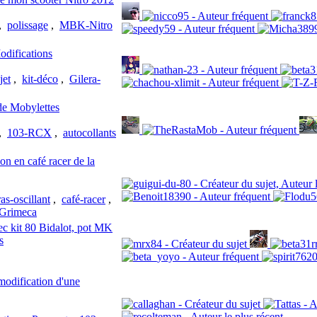
,
polissage
,
MBK-Nitro
odifications
jet
,
kit-déco
,
Gilera-
de Mobylettes
,
103-RCX
,
autocollants
 en café racer de la
as-oscillant
,
café-racer
,
-Grimeca
kit 80 Bidalot, pot MK
s
odification d'une