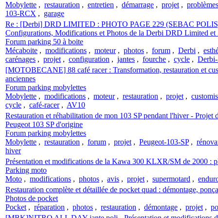
Mobylette
,
restauration
,
entretien
,
démarrage
,
projet
,
problèmes
103-RCX
,
garage
Re : [Derbi] DRD LIMITED : PHOTO PAGE 229 (SEBAC POLIS
Configurations, Modifications et Photos de la Derbi DRD Limited et
Forum parking 50 à boite
Mécaboite
,
modifications
,
moteur
,
photos
,
forum
,
Derbi
,
esth
carénages
,
projet
,
configuration
,
jantes
,
fourche
,
cycle
,
Derbi
[MOTOBECANE] 88 café racer : Transformation, restauration et cus
anciennes
Forum parking mobylettes
Mobylette
,
modifications
,
moteur
,
restauration
,
projet
,
customis
cycle
,
café-racer
,
AV10
Restauration et réhabilitation de mon 103 SP pendant l'hiver - Projet
Peugeot 103 SP d'origine
Forum parking mobylettes
Mobylette
,
restauration
,
forum
,
projet
,
Peugeot-103-SP
,
rénova
hiver
Présentation et modifications de la Kawa 300 KLXR/SM de 2000 : pho
Parking moto
Moto
,
modifications
,
photos
,
avis
,
projet
,
supermotard
,
endur
Restauration complète et détaillée de pocket quad : démontage, ponç
Photos de pocket
Pocket
,
réparation
,
photos
,
restauration
,
démontage
,
projet
,
p
[MBK]NITRO ALL DAY jante poli - Présentation et modifications d