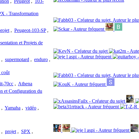
ation
,
Peugeot
,
103-
SPX - Transformation
rojet
,
Peugeot-103-SP
,
tation et Projets de
,
supermotard
,
enduro
,
 coût
it-70cc
,
Athena
n et Configuration du
,
Yamaha
,
vidéo
,
,
projet
,
SPX
,