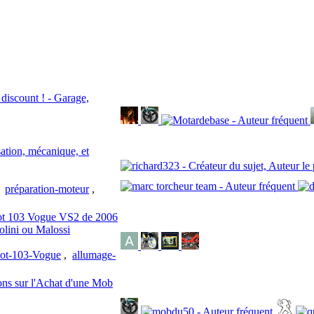
iscount ! - Garage,
tion, mécanique, et
,
préparation-moteur
,
eot 103 Vogue VS2 de 2006
lini ou Malossi
ot-103-Vogue
,
allumage-
ons sur l'Achat d'une Mob