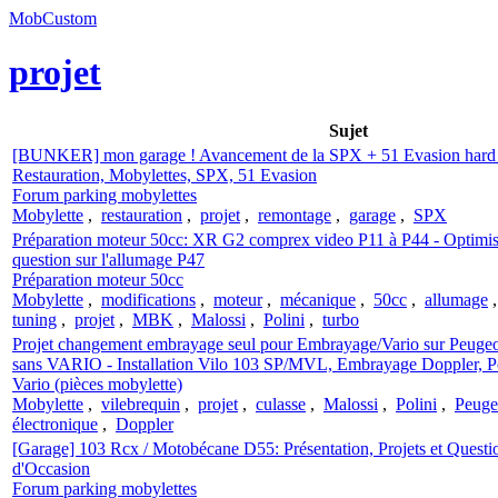
MobCustom
projet
Sujet
[BUNKER] mon garage ! Avancement de la SPX + 51 Evasion hard d
Restauration, Mobylettes, SPX, 51 Evasion
Forum parking mobylettes
Mobylette
,
restauration
,
projet
,
remontage
,
garage
,
SPX
Préparation moteur 50cc: XR G2 comprex video P11 à P44 - Optimisa
question sur l'allumage P47
Préparation moteur 50cc
Mobylette
,
modifications
,
moteur
,
mécanique
,
50cc
,
allumage
tuning
,
projet
,
MBK
,
Malossi
,
Polini
,
turbo
Projet changement embrayage seul pour Embrayage/Vario sur Peug
sans VARIO - Installation Vilo 103 SP/MVL, Embrayage Doppler, Po
Vario (pièces mobylette)
Mobylette
,
vilebrequin
,
projet
,
culasse
,
Malossi
,
Polini
,
Peuge
électronique
,
Doppler
[Garage] 103 Rcx / Motobécane D55: Présentation, Projets et Questi
d'Occasion
Forum parking mobylettes