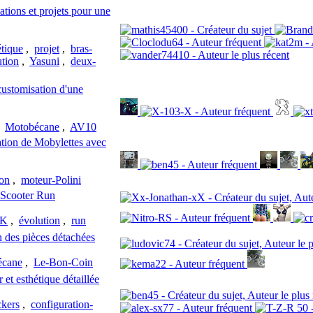
ions et projets pour une
étique
,
projet
,
bras-
ution
,
Yasuni
,
deux-
stomisation d'une
,
Motobécane
,
AV10
tion de Mobylettes avec
ion
,
moteur-Polini
 Scooter Run
K
,
évolution
,
run
des pièces détachées
écane
,
Le-Bon-Coin
et esthétique détaillée
ckers
,
configuration-