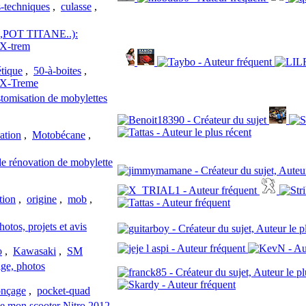
-techniques
,
culasse
,
,POT TITANE..):
 X-trem
étique
,
50-à-boites
,
-X-Treme
tomisation de mobylettes
ation
,
Motobécane
,
 de rénovation de mobylette
tion
,
origine
,
mob
,
tos, projets et avis
o
,
Kawasaki
,
SM
age, photos
onçage
,
pocket-quad
e mon scooter Nitro 2012