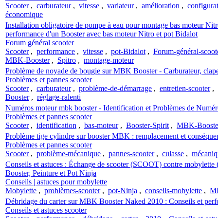
Scooter
,
carburateur
,
vitesse
,
variateur
,
amélioration
,
configura
économique
Installation obligatoire de pompe à eau pour montage bas moteur Nitr
performance d'un Booster avec bas moteur Nitro et pot Bidalot
Forum général scooter
Scooter
,
performance
,
vitesse
,
pot-Bidalot
,
Forum-général-scoot
MBK-Booster
,
Spitro
,
montage-moteur
Problème de noyade de bougie sur MBK Booster - Carburateur, clapet
Problèmes et pannes scooter
Scooter
,
carburateur
,
problème-de-démarrage
,
entretien-scooter
,
Booster
,
réglage-ralenti
Numéros moteur mbk booster - Identification et Problèmes de Numér
Problèmes et pannes scooter
Scooter
,
identification
,
bas-moteur
,
Booster-Spirit
,
MBK-Booste
Problème tige cylindre sur booster MBK : remplacement et conséquenc
Problèmes et pannes scooter
Scooter
,
problème-mécanique
,
pannes-scooter
,
culasse
,
mécaniq
Conseils et astuces : Échange de scooter (SCOOT) contre mobylett
Booster, Peinture et Pot Ninja
Conseils | astuces pour mobylette
Mobylette
,
problèmes-scooter
,
pot-Ninja
,
conseils-mobylette
,
MB
Débridage du carter sur MBK Booster Naked 2010 : Conseils et per
Conseils et astuces scooter