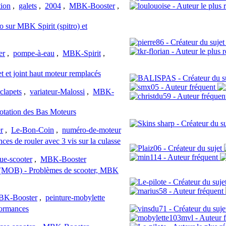
tion
,
galets
,
2004
,
MBK-Booster
,
o sur MBK Spirit (spitro) et
er
,
pompe-à-eau
,
MBK-Spirit
,
 et joint haut moteur remplacés
clapets
,
variateur-Malossi
,
MBK-
otation des Bas Moteurs
r
,
Le-Bon-Coin
,
numéro-de-moteur
es de rouler avec 3 vis sur la culasse
ue-scooter
,
MBK-Booster
e (MOB) - Problèmes de scooter, MBK
K-Booster
,
peinture-mobylette
formances