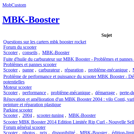
MobCustom
MBK-Booster
Sujet
Questions sur les carters mbk booster rocket
Forum du scooter
Scooter
,
conseils
,
MBK-Booster
Fuite d'huile du carburateur sur MBK Booster - Problèmes et pannes 
Problèmes et pannes scooter
Scooter
,
panne
,
carburateur
,
réparation
,
problème-mécanique
,
Problème de performance et puissance du scooter MBK Booster - Déma
potentielles
Moteur scooter
Scooter
,
performance
,
problème-mécanique
,
démarrage
,
perte-d
Rénovation et amélioration d'un MBK Booster 2004 : vilo Conti, varia
peinture et réparation plastique
Parking scooter
Scooter
,
2004
,
scooter-tuning
,
MBK-Booster
Scooter MBK Booster 2014 Edition Limitée Rip Curl - Nouvelle Selle
Forum général scooter
Scooter
,
photos
,
prix
,
disponibilité
,
MBK-Booster
,
édition-limi