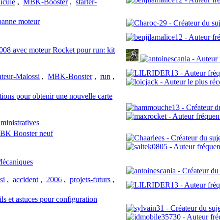
icule
,
MBK-Booster
,
starter-
panne moteur
2008 avec moteur Rocket pour run: kit
ateur-Malossi
,
MBK-Booster
,
run
,
ions pour obtenir une nouvelle carte
ministratives
 MBK Booster neuf
Mécaniques
si
,
accident
,
2006
,
projets-futurs
,
 et astuces pour configuration