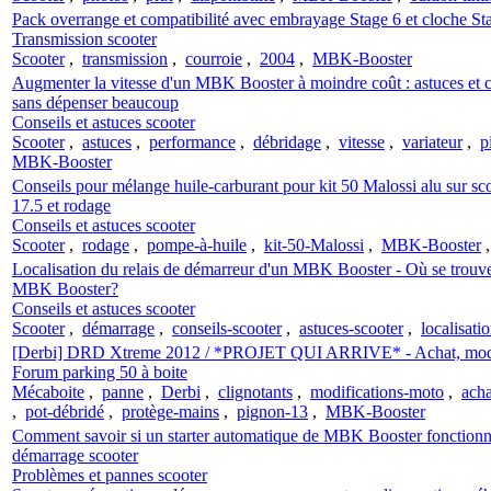
Pack overrange et compatibilité avec embrayage Stage 6 et cloche 
Transmission scooter
Scooter
,
transmission
,
courroie
,
2004
,
MBK-Booster
Augmenter la vitesse d'un MBK Booster à moindre coût : astuces et c
sans dépenser beaucoup
Conseils et astuces scooter
Scooter
,
astuces
,
performance
,
débridage
,
vitesse
,
variateur
,
p
MBK-Booster
Conseils pour mélange huile-carburant pour kit 50 Malossi alu sur 
17.5 et rodage
Conseils et astuces scooter
Scooter
,
rodage
,
pompe-à-huile
,
kit-50-Malossi
,
MBK-Booster
Localisation du relais de démarreur d'un MBK Booster - Où se trouve 
MBK Booster?
Conseils et astuces scooter
Scooter
,
démarrage
,
conseils-scooter
,
astuces-scooter
,
localisati
[Derbi] DRD Xtreme 2012 / *PROJET QUI ARRIVE* - Achat, modific
Forum parking 50 à boite
Mécaboite
,
panne
,
Derbi
,
clignotants
,
modifications-moto
,
ach
,
pot-débridé
,
protège-mains
,
pignon-13
,
MBK-Booster
Comment savoir si un starter automatique de MBK Booster fonctionne
démarrage scooter
Problèmes et pannes scooter