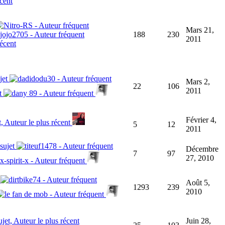
Mars 21,
188
230
2011
Mars 2,
22
106
2011
Février 4,
5
12
2011
Décembre
7
97
27, 2010
Août 5,
1293
239
2010
Juin 28,