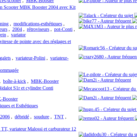
ces-scooter
,
MBK-Booster
 d'un Scooter MBK Booster 2004 avec Kit
uning
,
modifications-esthétiques
,
eurs
,
2004
,
rétroviseurs
,
pot-Conti
,
rein
,
variator
itesse de pointe avec des réglages et
galets
,
variateur-Polini
,
variateur-
ndommagée
,
boîte-à-kick
,
MBK-Booster
dalot S1r et cylindre Conti
-Booster
iques et Esthétiques
2006
,
débridé
,
soudure
,
TNT
,
T, variateur Malossi et carburateur 12