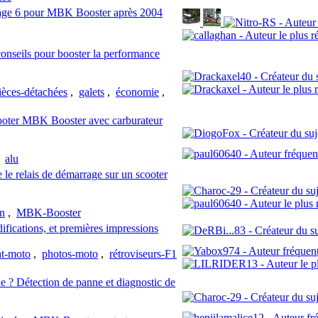
Stage 6 pour MBK Booster après 2004
onseils pour booster la performance
ièces-détachées
,
galets
,
économie
,
scooter MBK Booster avec carburateur
,
alu
le relais de démarrage sur un scooter
on
,
MBK-Booster
ations, et premières impressions
at-moto
,
photos-moto
,
rétroviseurs-F1
 ? Détection de panne et diagnostic de