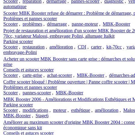
Scooter
,
réparation
,
démarrage
,
pannes-scooter
,
diagnostic
,
véh
automatique
Scooter MBK Booster refuse de démarrer : Problème de démarrage, 
Problèmes et pannes scooter
Scooter
,
problèmes
,
démarrage
,
panne-moteur
,
MBK-Booster
Projet de restauration et amélioration d'un scooter MBK Booster de 
70cc, variateur Malossi, embrayage Polini, allumage Italkit
Parking scooter
Scooter
,
restauration
,
amélioration
,
CDI
,
carter
,
kit-70cc
,
vari
embrayage-Polini
Acheter un scooter MBK Booster sans carte grise : démarches et solut
grise
Conseils et astuces scooter
Scooter
,
carte-grise
,
achat-scooter
,
MBK-Booster
,
démarches-ad
Coffre scooter bloqué | Problème ouverture | Panne coffre scooter |
Problèmes et pannes scooter
Scooter
,
pannes-scooter
,
MBK-Booster
MBK Booster 2006 - Améliorations et Modifications Esthétiques et 
Parking scooter
Scooter
,
modifications
,
moteur
,
esthétique
,
amélioration
,
Malos
MBK-Booster
,
Stage6
Améliorer au maximum scooter d'origine MBK Booster 2004 : conseils
économique sans kit
Conseils et astuces scooter