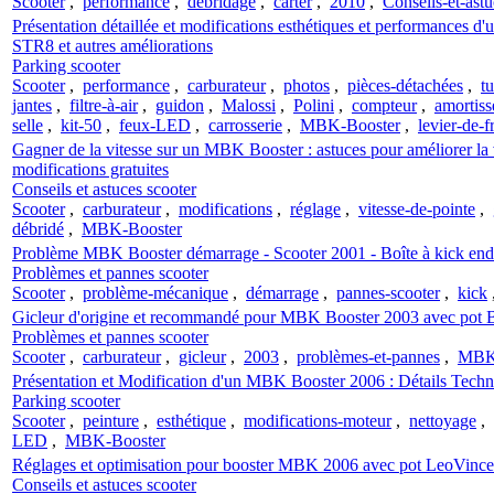
Scooter
,
performance
,
débridage
,
carter
,
2010
,
Conseils-et-astu
Présentation détaillée et modifications esthétiques et performances
STR8 et autres améliorations
Parking scooter
Scooter
,
performance
,
carburateur
,
photos
,
pièces-détachées
,
t
jantes
,
filtre-à-air
,
guidon
,
Malossi
,
Polini
,
compteur
,
amortiss
selle
,
kit-50
,
feux-LED
,
carrosserie
,
MBK-Booster
,
levier-de-f
Gagner de la vitesse sur un MBK Booster : astuces pour améliorer la v
modifications gratuites
Conseils et astuces scooter
Scooter
,
carburateur
,
modifications
,
réglage
,
vitesse-de-pointe
,
débridé
,
MBK-Booster
Problème MBK Booster démarrage - Scooter 2001 - Boîte à kick e
Problèmes et pannes scooter
Scooter
,
problème-mécanique
,
démarrage
,
pannes-scooter
,
kick
Gicleur d'origine et recommandé pour MBK Booster 2003 avec pot Bi
Problèmes et pannes scooter
Scooter
,
carburateur
,
gicleur
,
2003
,
problèmes-et-pannes
,
MBK
Présentation et Modification d'un MBK Booster 2006 : Détails Techn
Parking scooter
Scooter
,
peinture
,
esthétique
,
modifications-moteur
,
nettoyage
,
LED
,
MBK-Booster
Réglages et optimisation pour booster MBK 2006 avec pot LeoVince T
Conseils et astuces scooter