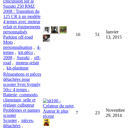
Discussion sur la
Suzuki 250 RMZ
2008 : Transition du
125 CR à un modèle
4 temps avec moteur
refait et équipements
personnalisés
Janvier
16
51
Parking off-road
13, 2015
Moto
,
personnalisation
,
4-
temps
,
kit-déco
,
2008
,
Suzuki
,
off-
road
,
moteur-refait
,
kit-plastique
Réparations et pièces
détachées pour
scooter Sym Symply
50cc 4 temps -
Batterie, commodo,
clignotant, selle et
réglage culbuteur
Problèmes et pannes
Novembre
7
23
scooter
29, 2014
Scooter
,
pièces-
détachées
,