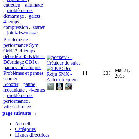
entretien
,
allumage
,
problème-de-
démarrage
,
galets
,
4-temps
,
compression
,
starter
,
joint-de-culasse
Problème de
performance Sym
Orbit 2, 4 temps
débridé à 45 KM/H -
Débridage CDI et
pannes mécaniques
Mai 21,
Problèmes et pannes
14
238
2013
scooter
Scooter
,
panne
,
mécanique
,
4-temps
,
problème-de-
performance
,
vitesse-limitée
page suivante →
Accueil
Catégories
Lignes directrices