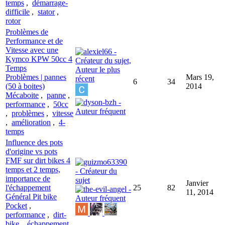
temps
,
démarrage-
difficile
,
stator
,
rotor
Problèmes de
Performance et de
Vitesse avec une
Kymco KPW 50cc 4
Temps
Problèmes | pannes
Mars 19,
6
34
(50 à boites)
2014
Mécaboite
,
panne
,
performance
,
50cc
,
problèmes
,
vitesse
,
amélioration
,
4-
temps
Influence des pots
d'origine vs pots
FMF sur dirt bikes 4
temps et 2 temps,
importance de
Janvier
l'échappement
25
82
11, 2014
Général Pit bike
Pocket
,
performance
,
dirt-
bike
,
échappement