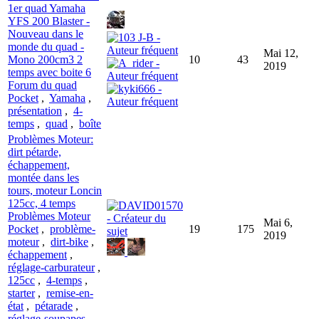
1er quad Yamaha
YFS 200 Blaster -
Nouveau dans le
monde du quad -
Mai 12,
Mono 200cm3 2
10
43
2019
temps avec boite 6
Forum du quad
Pocket
,
Yamaha
,
présentation
,
4-
temps
,
quad
,
boîte
Problèmes Moteur:
dirt pétarde,
échappement,
montée dans les
tours, moteur Loncin
125cc, 4 temps
Problèmes Moteur
Mai 6,
Pocket
,
problème-
19
175
2019
moteur
,
dirt-bike
,
échappement
,
réglage-carburateur
,
125cc
,
4-temps
,
starter
,
remise-en-
état
,
pétarade
,
réglage-soupapes