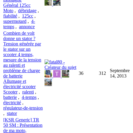
Général 125cc
Moto
,
débridage
,
fiabilité
,
125cc
,
supermotard
,
4-
temps
,
annonce
Combien de volt
donne un stator ?
Tension générée par
le stator sur un
scooter 4 temps,
mesure de la tension
au ralenti et
problème de charge
Septembre
36
312
de batterie
14, 2013
Allumage et
électricité scooter
Scooter
,
ralenti
,
batterie
,
4-temps
,
électricité
,
régulateur-de-tension
,
stator
[KSR Generic] TR
50 SM : Présentation
de ma moto,