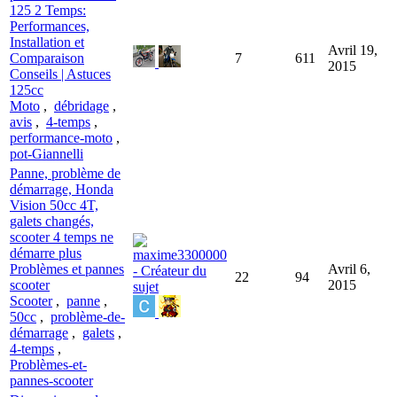
125 2 Temps:
Performances,
Installation et
Avril 19,
Comparaison
7
611
2015
Conseils | Astuces
125cc
Moto
,
débridage
,
avis
,
4-temps
,
performance-moto
,
pot-Giannelli
Panne, problème de
démarrage, Honda
Vision 50cc 4T,
galets changés,
scooter 4 temps ne
démarre plus
Problèmes et pannes
Avril 6,
22
94
scooter
2015
Scooter
,
panne
,
50cc
,
problème-de-
démarrage
,
galets
,
4-temps
,
Problèmes-et-
pannes-scooter