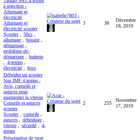
Taotao 50cc 4 temps
à injection -
Allumage et
électricité
Décembre
Allumage et
3
38
18, 2019
électricité scooter
Scooter
,
50cc
,
allumage
,
bougie
,
démarrage
,
problème-de-
démarrage
,
batterie
,
4-temps
,
électricité
,
feux
Débrider un scooter
Sun IMF 4 temps -
Avis, conseils et
astuces pour
augmenter la vitesse
Novembre
Conseils et astuces
2
255
17, 2019
scooter
Scooter
,
conseils
,
astuces
,
débridage
,
vitesse
,
sécurité
,
4-
temps
Présentation de mon