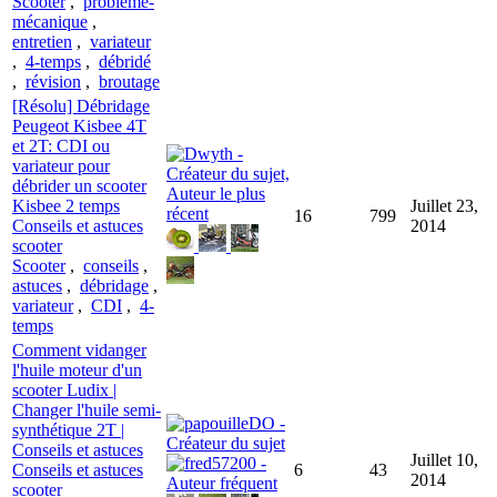
Scooter
,
problème-
mécanique
,
entretien
,
variateur
,
4-temps
,
débridé
,
révision
,
broutage
[Résolu] Débridage
Peugeot Kisbee 4T
et 2T: CDI ou
variateur pour
débrider un scooter
Kisbee 2 temps
Juillet 23,
16
799
Conseils et astuces
2014
scooter
Scooter
,
conseils
,
astuces
,
débridage
,
variateur
,
CDI
,
4-
temps
Comment vidanger
l'huile moteur d'un
scooter Ludix |
Changer l'huile semi-
synthétique 2T |
Conseils et astuces
Juillet 10,
Conseils et astuces
6
43
2014
scooter