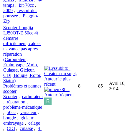
temps
,
kit-70cc
,
2009
,
ressort-de-
poussée
,
Piaggio-
Zip
Scooter Longjia
LJ50QT-E 50cc 4t
démarre
difficilement, cale et
n'avance pas après
réparation
(Carburateur,
Embrayage, Vario,
Culasse, Gicleur,
CDI, Bougie, Rotor,
Stator)
Avril 16,
Problèmes et pannes
8
85
2014
scooter
Scooter
,
carburateur
,
réparation
,
problème-mécanique
,
50cc
,
variateur
,
bougie
,
gicleur
,
embrayage
,
calage
,
CDI
,
culasse
,
4-