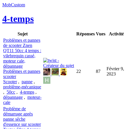
MobCustom
4-temps
Sujet
Réponses
Vues
Activité
Problèmes et pannes
de scooter Znen
QT11 50cc 4 temps :
vilebrequin cassé,
moteur cale,
dépannage
Février 9,
Problèmes et pannes
22
87
2023
scooter
Scooter
,
panne
,
problème-mécanique
,
50cc
,
4-temps
,
dépannage
,
moteur-
cale
Problème de
démarrage après
panne sèche
d'essence sur scooter