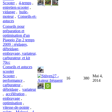
Scooter
,
4-temps
,
entretien-scooter
,
vidange
,
huile-
moteur
,
Conseils-et-
astuces
Conseils pour
préparation et
optimisation d'un
Piaggio Zip 2 temps
2009 : réglages,
débridage,
embrayage, variateur,
carburateur, et kit
70cc
Conseils et astuces
scooter
Scooter
,
Mai 4,
16
380
performance
,
2014
carburateur
,
débridage
,
variateur
,
accélération
,
embrayage
,
optimisation
,
vitesse-de-pointe
,
galets
,
Malossi
,
4-