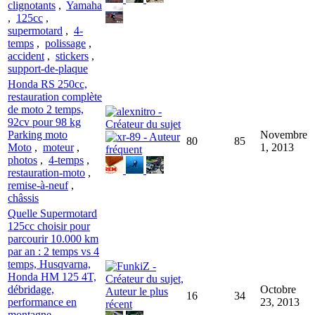
clignotants
,
Yamaha
,
125cc
,
supermotard
,
4-
temps
,
polissage
,
accident
,
stickers
,
support-de-plaque
Honda RS 250cc,
restauration complète
de moto 2 temps,
92cv pour 98 kg
Parking moto
Novembre
80
85
Moto
,
moteur
,
1, 2013
photos
,
4-temps
,
restauration-moto
,
remise-à-neuf
,
châssis
Quelle Supermotard
125cc choisir pour
parcourir 10.000 km
par an : 2 temps vs 4
temps, Husqvarna,
Honda HM 125 4T,
débridage,
Octobre
16
34
performance en
23, 2013
montagne