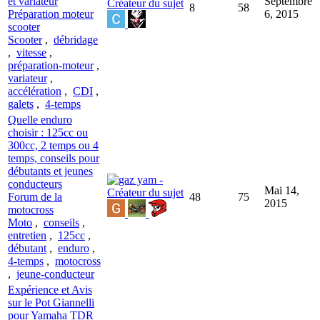
et variateur
Septembre
8
58
Préparation moteur
6, 2015
scooter
Scooter
,
débridage
,
vitesse
,
préparation-moteur
,
variateur
,
accélération
,
CDI
,
galets
,
4-temps
Quelle enduro
choisir : 125cc ou
300cc, 2 temps ou 4
temps, conseils pour
débutants et jeunes
conducteurs
Mai 14,
Forum de la
48
75
2015
motocross
Moto
,
conseils
,
entretien
,
125cc
,
débutant
,
enduro
,
4-temps
,
motocross
,
jeune-conducteur
Expérience et Avis
sur le Pot Giannelli
pour Yamaha TDR