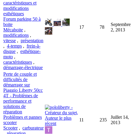
caractéristiques et
modifications
esthétiques
Forum parking 50 à
boite
Septembre
17
78
Mécaboite
,
2, 2013
modifications
,
vitesse
,
présentation
,
4-temps
,
frein-à-
disque
,
esthétique-
moto
,
caractéristiques
,
démarrage-électrique
Perte de couple et
difficultés de
démarrage sur
Piaggio Liberty 50cc
4T - Problèmes de
performance et
solutions de
réparation
Problèmes et pannes
Juillet 14,
11
235
scooter
2013
Scooter
,
carburateur
,
réparation
,