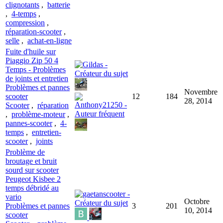
clignotants
,
batterie
,
4-temps
,
compression
,
réparation-scooter
,
selle
,
achat-en-ligne
Fuite d'huile sur
Piaggio Zip 50 4
Temps - Problèmes
de joints et entretien
Problèmes et pannes
Novembre
scooter
12
184
28, 2014
Scooter
,
réparation
,
problème-moteur
,
pannes-scooter
,
4-
temps
,
entretien-
scooter
,
joints
Problème de
broutage et bruit
sourd sur scooter
Peugeot Kisbee 2
temps débridé au
vario
Octobre
Problèmes et pannes
3
201
10, 2014
scooter