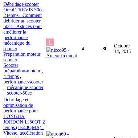
Débridage scooter
Orcal TREVIS 50cc
2 temps - Comment
débrider un scooter
50cc - Astuces pour
améliorer la
performance
mécanique du
Octobre
scooter
4
80
14, 2015
Préparation moteur
scooter
Scooter
,
préparation-moteur
,
4-temps
,
performance-scooter
,
mécanique-scooter
,
scooter-50cc
Débridage et
optimisation de
performance pour
LONGJIA
JORDON LJ50QT 2
temps (1E40QMA) -
Vitesse, accélération