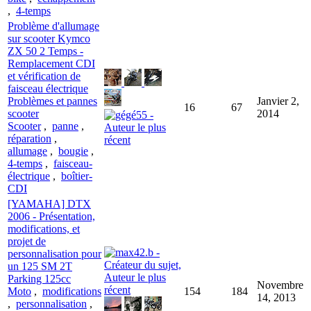
,
4-temps
Problème d'allumage
sur scooter Kymco
ZX 50 2 Temps -
Remplacement CDI
et vérification de
faisceau électrique
Problèmes et pannes
Janvier 2,
16
67
scooter
2014
Scooter
,
panne
,
réparation
,
allumage
,
bougie
,
4-temps
,
faisceau-
électrique
,
boîtier-
CDI
[YAMAHA] DTX
2006 - Présentation,
modifications, et
projet de
personnalisation pour
un 125 SM 2T
Parking 125cc
Novembre
Moto
,
modifications
154
184
14, 2013
,
personnalisation
,