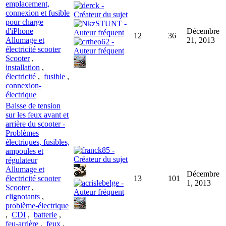
emplacement,
connexion et fusible
pour charge
d'iPhone
Décembre
12
36
Allumage et
21, 2013
électricité scooter
Scooter
,
installation
,
électricité
,
fusible
,
connexion-
électrique
Baisse de tension
sur les feux avant et
arrière du scooter -
Problèmes
électriques, fusibles,
ampoules et
régulateur
Allumage et
Décembre
électricité scooter
13
101
1, 2013
Scooter
,
clignotants
,
problème-électrique
,
CDI
,
batterie
,
feu-arrière
,
feux
,