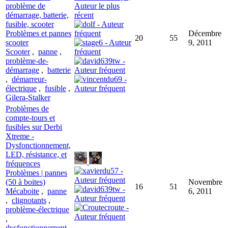
problème de
démarrage, batterie,
fusible, scooter
Problèmes et pannes
Décembre
20
55
scooter
9, 2011
Scooter
,
panne
,
problème-de-
démarrage
,
batterie
,
démarreur-
électrique
,
fusible
,
Gilera-Stalker
Problèmes de
compte-tours et
fusibles sur Derbi
Xtreme -
Dysfonctionnement,
LED, résistance, et
fréquences
Problèmes | pannes
(50 à boites)
Novembre
16
51
Mécaboite
,
panne
6, 2011
,
clignotants
,
problème-électrique
,
dysfonctionnement