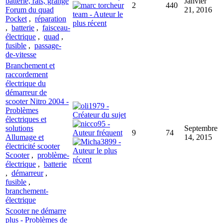
batterie, rats, grange
Janvier
2
440
Forum du quad
21, 2016
Pocket
,
réparation
,
batterie
,
faisceau-
électrique
,
quad
,
fusible
,
passage-
de-vitesse
Branchement et
raccordement
électrique du
démarreur de
scooter Nitro 2004 -
Problèmes
électriques et
solutions
Septembre
9
74
Allumage et
14, 2015
électricité scooter
Scooter
,
problème-
électrique
,
batterie
,
démarreur
,
fusible
,
branchement-
électrique
Scooter ne démarre
plus - Problèmes de