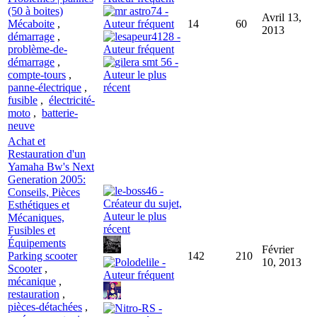
(50 à boites)
Avril 13,
Mécaboite
,
14
60
2013
démarrage
,
problème-de-
démarrage
,
compte-tours
,
panne-électrique
,
fusible
,
électricité-
moto
,
batterie-
neuve
Achat et
Restauration d'un
Yamaha Bw's Next
Generation 2005:
Conseils, Pièces
Esthétiques et
Mécaniques,
Fusibles et
Équipements
Février
Parking scooter
142
210
10, 2013
Scooter
,
mécanique
,
restauration
,
pièces-détachées
,