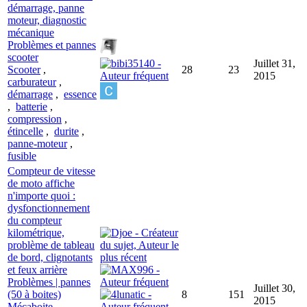
démarrage, panne
moteur, diagnostic
mécanique
Problèmes et pannes
scooter
Juillet 31,
Scooter
,
28
23
2015
carburateur
,
démarrage
,
essence
,
batterie
,
compression
,
étincelle
,
durite
,
panne-moteur
,
fusible
Compteur de vitesse
de moto affiche
n'importe quoi :
dysfonctionnement
du compteur
kilométrique,
problème de tableau
de bord, clignotants
et feux arrière
Problèmes | pannes
Juillet 30,
(50 à boites)
8
151
2015
Mécaboite
,