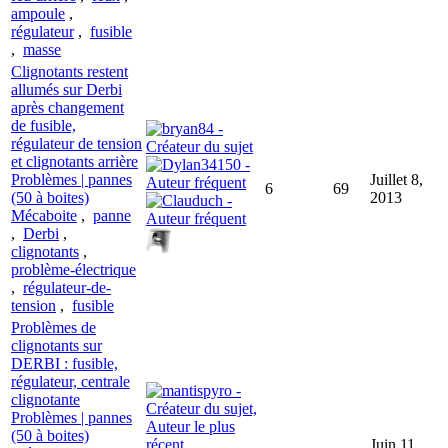
ampoule
,
régulateur
,
fusible
,
masse
Clignotants restent
allumés sur Derbi
après changement
de fusible,
régulateur de tension
et clignotants arrière
Problèmes | pannes
Juillet 8,
6
69
(50 à boites)
2013
Mécaboite
,
panne
,
Derbi
,
clignotants
,
problème-électrique
,
régulateur-de-
tension
,
fusible
Problèmes de
clignotants sur
DERBI : fusible,
régulateur, centrale
clignotante
Problèmes | pannes
(50 à boites)
Juin 11,