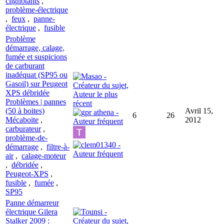
clignotants
,
problème-électrique
,
feux
,
panne-
électrique
,
fusible
Problème
démarrage, calage,
fumée et suspicions
de carburant
inadéquat (SP95 ou
Gasoil) sur Peugeot
XPS débridée
Problèmes | pannes
(50 à boites)
Avril 15,
6
26
Mécaboite
,
2012
carburateur
,
problème-de-
démarrage
,
filtre-à-
air
,
calage-moteur
,
débridée
,
Peugeot-XPS
,
fusible
,
fumée
,
SP95
Panne démarreur
électrique Gilera
Stalker 2009 :