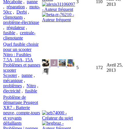
Mécaboite
,
panne
3
110
2013
,
réparation
,
moto-
50cc
,
Derbi
,
clignotants
,
problème-électrique
,
régulateur
,
fusible
,
centrale-
clignotante
Quel fusible choisir
pour un scooter
Nitro : Fusibles
7.5A, 10A, 15A
Problèmes et pannes
Avril 25,
5
172
scooter
2013
Scooter
,
panne
,
mécanique
,
problèmes
,
Nitro
,
électricité
,
fusible
Problème de
démarrage Peugeot
XR7 - Batterie
neuve, compte-tours
et voyants
défaillants
Problèmes | pannes