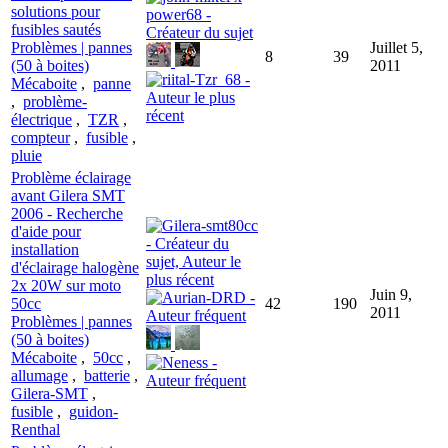
solutions pour
fusibles sautés
Problèmes | pannes
Juillet 5,
8
39
(50 à boites)
2011
Mécaboite
,
panne
,
problème-
électrique
,
TZR
,
compteur
,
fusible
,
pluie
Problème éclairage
avant Gilera SMT
2006 - Recherche
d'aide pour
installation
d'éclairage halogène
2x 20W sur moto
Juin 9,
50cc
42
190
2011
Problèmes | pannes
(50 à boites)
Mécaboite
,
50cc
,
allumage
,
batterie
,
Gilera-SMT
,
fusible
,
guidon-
Renthal