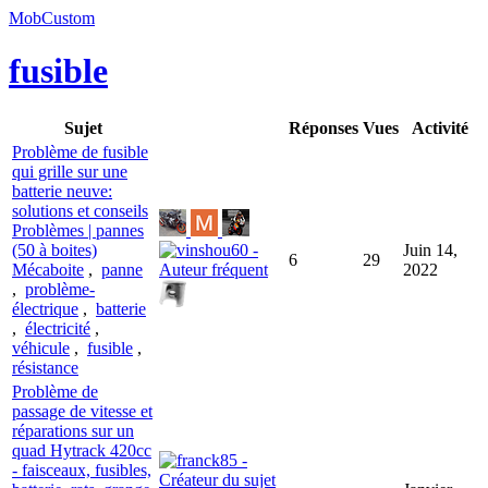
MobCustom
fusible
Sujet
Réponses
Vues
Activité
Problème de fusible
qui grille sur une
batterie neuve:
solutions et conseils
Problèmes | pannes
(50 à boites)
Juin 14,
6
29
Mécaboite
,
panne
2022
,
problème-
électrique
,
batterie
,
électricité
,
véhicule
,
fusible
,
résistance
Problème de
passage de vitesse et
réparations sur un
quad Hytrack 420cc
- faisceaux, fusibles,