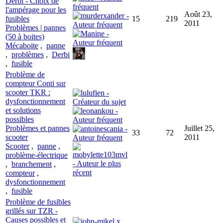
Derbi - Choix de
l'ampérage pour les
Août 23,
fusibles
15
219
2011
Problèmes | pannes
(50 à boites)
Mécaboite
,
panne
,
problèmes
,
Derbi
,
fusible
Problème de
compteur Conti sur
scooter TKR :
dysfonctionnement
et solutions
possibles
Problèmes et pannes
Juillet 25,
33
72
scooter
2011
Scooter
,
panne
,
problème-électrique
,
branchement
,
compteur
,
dysfonctionnement
,
fusible
Problème de fusibles
grillés sur TZR -
Causes possibles et