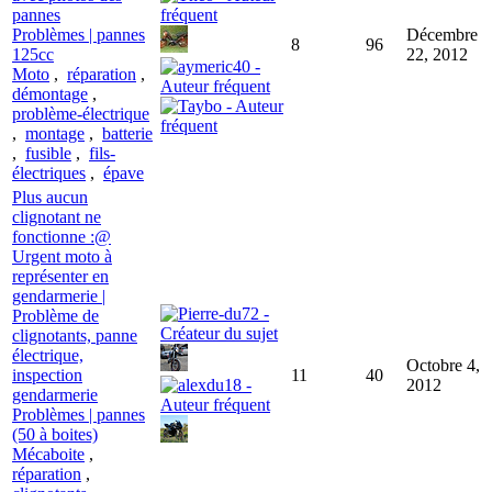
pannes
Problèmes | pannes
Décembre
8
96
125cc
22, 2012
Moto
,
réparation
,
démontage
,
problème-électrique
,
montage
,
batterie
,
fusible
,
fils-
électriques
,
épave
Plus aucun
clignotant ne
fonctionne :@
Urgent moto à
représenter en
gendarmerie |
Problème de
clignotants, panne
électrique,
Octobre 4,
inspection
11
40
2012
gendarmerie
Problèmes | pannes
(50 à boites)
Mécaboite
,
réparation
,