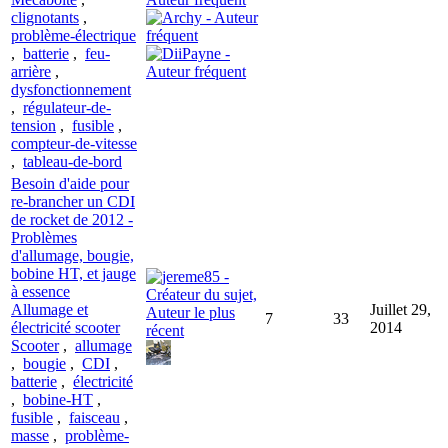
clignotants
,
problème-électrique
,
batterie
,
feu-
arrière
,
dysfonctionnement
,
régulateur-de-
tension
,
fusible
,
compteur-de-vitesse
,
tableau-de-bord
Besoin d'aide pour
re-brancher un CDI
de rocket de 2012 -
Problèmes
d'allumage, bougie,
bobine HT, et jauge
à essence
Allumage et
Juillet 29,
7
33
électricité scooter
2014
Scooter
,
allumage
,
bougie
,
CDI
,
batterie
,
électricité
,
bobine-HT
,
fusible
,
faisceau
,
masse
,
problème-