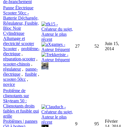
de-branchement
Panne Électrique
Scooter 50cc -
Batterie Déchargée,
Régulateur, Fusible,
Bloc Noir
Cylindrique
Allumage et
électricité scooter
Juin 15,
27
52
Scooter
,
problème-
2014
électrique
,
réparation-scooter
,
scooter-chinois
,
régulateur
,
panne-
électrique
,
fusible
,
scooter-50cc
,
novice
Problème de
clignotants sur
Skyteam 50 :
Clignotants droits
faibles et fusible qui
grille
Problèmes | pannes
Février
9
95
(50 à boites)
14, 2014