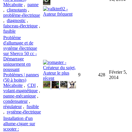
Mécaboite
,
panne
,
clignotants
,
problème-électrique
,
diagnostic
,
faisceau-électrique
,
fusible
Problème
d'allumage et de
système électrique
sur Sherco 50 cc -
Démarrage
uniquement en
poussant
Février 5,
Problèmes | pannes
9
428
2014
(50 à boites)
Mécaboite
,
CDI
,
volant-magnétique
,
panne-mécanique
,
condensateur
,
régulateur
,
fusible
,
système-électrique
Installation d'un
allume-cigare sur
scooter :