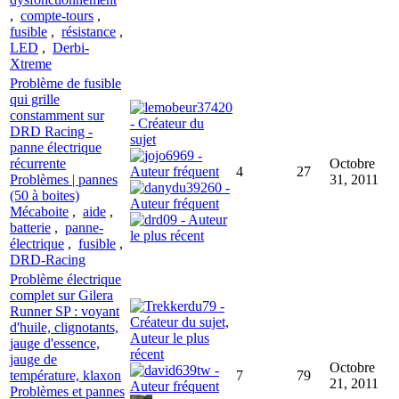
,
compte-tours
,
fusible
,
résistance
,
LED
,
Derbi-
Xtreme
Problème de fusible
qui grille
constamment sur
DRD Racing -
panne électrique
récurrente
Octobre
4
27
Problèmes | pannes
31, 2011
(50 à boites)
Mécaboite
,
aide
,
batterie
,
panne-
électrique
,
fusible
,
DRD-Racing
Problème électrique
complet sur Gilera
Runner SP : voyant
d'huile, clignotants,
jauge d'essence,
jauge de
Octobre
température, klaxon
7
79
21, 2011
Problèmes et pannes