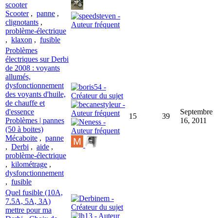
scooter
Scooter
,
panne
,
clignotants
,
problème-électrique
,
klaxon
,
fusible
Problèmes
électriques sur Derbi
de 2008 : voyants
allumés,
dysfonctionnement
des voyants d'huile,
de chauffe et
d'essence
Septembre
15
39
Problèmes | pannes
16, 2011
(50 à boites)
Mécaboite
,
panne
,
Derbi
,
aide
,
problème-électrique
,
kilométrage
,
dysfonctionnement
,
fusible
Quel fusible (10A,
7.5A, 5A, 3A)
mettre pour ma