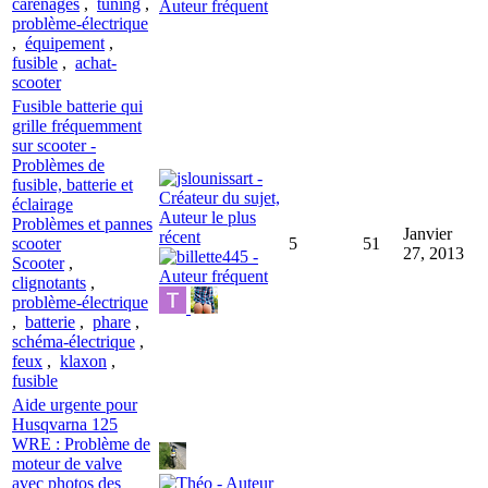
carénages
,
tuning
,
problème-électrique
,
équipement
,
fusible
,
achat-
scooter
Fusible batterie qui
grille fréquemment
sur scooter -
Problèmes de
fusible, batterie et
éclairage
Problèmes et pannes
Janvier
scooter
5
51
27, 2013
Scooter
,
clignotants
,
problème-électrique
,
batterie
,
phare
,
schéma-électrique
,
feux
,
klaxon
,
fusible
Aide urgente pour
Husqvarna 125
WRE : Problème de
moteur de valve
avec photos des